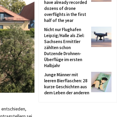
have already recorded
dozens of drone
overflights in the first
half of the year
Nicht nur Flughafen
Leipzig/Halle als Ziel:
Sachsens Ermittler
zählten schon
Dutzende Drohnen-
Überflüge im ersten
Halbjahr
Junge Männer mit
leeren Bierflaschen: 28
kurze Geschichten aus
dem Leben der anderen
 entschieden,
ntragstellern sei