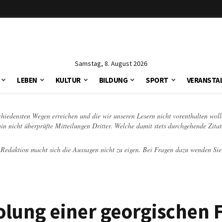
Samstag, 8. August 2026
LEBEN
KULTUR
BILDUNG
SPORT
VERANSTA
schiedensten Wegen erreichen und die wir unseren Lesern nicht vorenthalten woll
hin nicht überprüfte Mitteilungen Dritter. Welche damit stets durchgehende Zita
e Redaktion macht sich die Aussagen nicht zu eigen. Bei Fragen dazu wenden Sie
olung einer georgischen 