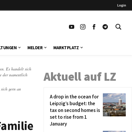
Login
LTUNGEN
MELDER
MARKTPLATZ
en. Es handelt sich
Aktuell auf LZ
te der namentlich
 sich gern an
A drop in the ocean for
Leipzig’s budget: the
tax on second homes is
set to rise from 1
Familie
January