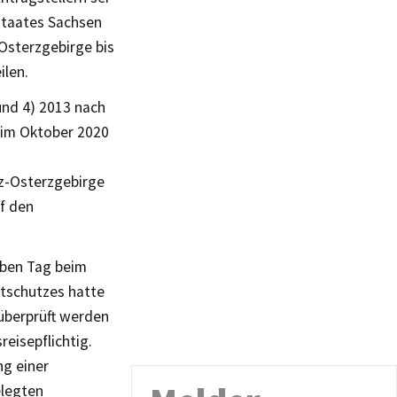
istaates Sachsen
Osterzgebirge bis
ilen.
 und 4) 2013 nach
 im Oktober 2020
iz-Osterzgebirge
f den
lben Tag beim
htschutzes hatte
 überprüft werden
reisepflichtig.
ng einer
elegten