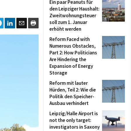
Ein paar Peanuts für
den Leipziger Haushalt:
Zweitwohnungsteuer
soll zum 1. Januar
erhöht werden
Reform Faced with
Numerous Obstacles,
Part 2: How Politicians
Are Hindering the
Expansion of Energy
Storage
Reform mit lauter
Hürden, Teil 2: Wie die
Politik den Speicher-
Ausbau verhindert
Leipzig/Halle Airport is
not the only target:
investigators in Saxony