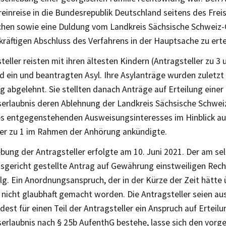
einreise in die Bundesrepublik Deutschland seitens des Fre
chen sowie eine Duldung vom Landkreis Sächsische Schweiz-
räftigen Abschluss des Verfahrens in der Hauptsache zu erte
teller reisten mit ihren ältesten Kindern (Antragsteller zu 3
d ein und beantragten Asyl. Ihre Asylanträge wurden zuletzt
ig abgelehnt. Sie stellten danach Anträge auf Erteilung einer
serlaubnis deren Ablehnung der Landkreis Sächsische Schwe
s entgegenstehenden Ausweisungsinteresses im Hinblick au
ler zu 1 im Rahmen der Anhörung ankündigte.
bung der Antragsteller erfolgte am 10. Juni 2021. Der am se
sgericht gestellte Antrag auf Gewährung einstweiligen Rec
lg. Ein Anordnungsanspruch, der in der Kürze der Zeit hätte
 nicht glaubhaft gemacht worden. Die Antragsteller seien aus
est für einen Teil der Antragsteller ein Anspruch auf Erteilu
serlaubnis nach § 25b AufenthG bestehe, lasse sich den vorg