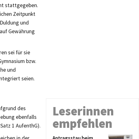
ht stattgegeben.
ichen Zeitpunkt
 Duldung und
e auf Gewährung
en sei für sie
as Gymnasium bzw.
che und
tegriert seien.
Leserinnen
ufgrund des
iebung ebenfalls
empfehlen
 Satz 1 AufenthG).
eichen in der
Antragsstau beim