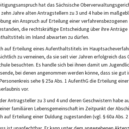
itigungsanspruch hat das Sächsische Oberverwaltungsgeric
 zehn Jahre alten Antragstellern zu 3 und 4 habe im maßgebl
ebung ein Anspruch auf Erteilung einer verfahrensbezogenen
estanden, die rechtskräftige Entscheidung über ihre Anträg
thaltstitels im Inland abwarten zu dürfen.
h auf Erteilung eines Aufenthaltstitels im Hauptsacheverfahr
sichtlich zu verneinen, da sie seit vier Jahren erfolgreich d
chule besuchten. Es handle sich bei ihnen damit um Jugendli
ende, bei denen angenommen werden könne, dass sie gut in
Personenkreis sehe § 25a Abs. 1 AufenthG die Erteilung einer
erlaubnis vor.
 der Antragsteller zu 3 und 4 und deren Geschwistern habe a
einer familiären Lebensgemeinschaft im Zeitpunkt der Absch
h auf Erteilung einer Duldung zugestanden (vgl. § 60a Abs. 2
uss ist unanfechtbar. Er kann unter dem angegebenen Aktenz