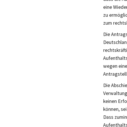
eine Wieder
zu ermögli
zum rechtsk
Die Antrags
Deutschlan
rechtskräft
Aufenthalt
wegen eine
Antragstel
Die Abschie
Verwaltung
keinen Erfo
können, sei
Dass zumind
Aufenthalt