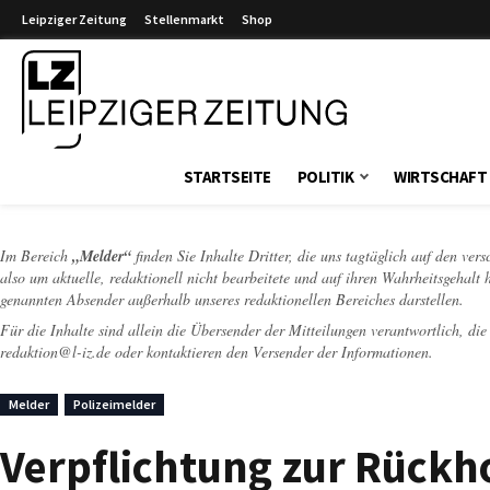
Leipziger Zeitung
Stellenmarkt
Shop
Leipziger Zeitung
STARTSEITE
POLITIK
WIRTSCHAFT
Im Bereich
„Melder“
finden Sie Inhalte Dritter, die uns tagtäglich auf den ver
also um aktuelle, redaktionell nicht bearbeitete und auf ihren Wahrheitsgehalt 
genannten Absender außerhalb unseres redaktionellen Bereiches darstellen.
Für die Inhalte sind allein die Übersender der Mitteilungen verantwortlich, di
redaktion@l-iz.de
oder kontaktieren den Versender der Informationen.
Melder
Polizeimelder
Verpflichtung zur Rückh