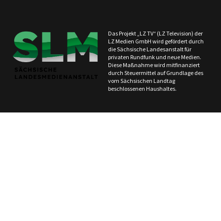
Das Projekt „LZ TV“ (LZ Television) der
LZ Medien GmbH wird gefördert durch
die Sächsische Landesanstalt für
privaten Rundfunk und neue Medien.
Diese Maßnahme wird mitfinanziert
durch Steuermittel auf Grundlage des
vom Sächsischen Landtag
beschlossenen Haushaltes.