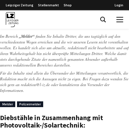
Leipziger Zeitung
Stellenmarkt
Shop
Login
Leipziger Zeitung
Im Bereich
„Melder“
finden Sie Inhalte Dritter, die uns tagtäglich auf den
verschiedensten Wegen erreichen und die wir unseren Lesern nicht vorenthalten
wollen. Es handelt sich also um aktuelle, redaktionell nicht bearbeitete und auf
ihren Wahrheitsgehalt hin nicht überprüfte Mitteilungen Dritter. Welche damit
stets durchgehende Zitate der namentlich genannten Absender außerhalb
unseres redaktionellen Bereiches darstellen.
Für die Inhalte sind allein die Übersender der Mitteilungen verantwortlich, die
Redaktion macht sich die Aussagen nicht zu eigen. Bei Fragen dazu wenden Sie
sich gern an
redaktion@l-iz.de
oder kontaktieren den Versender der
Informationen.
Melder
Polizeimelder
Diebstähle in Zusammenhang mit
Photovoltaik-/Solartechnik: