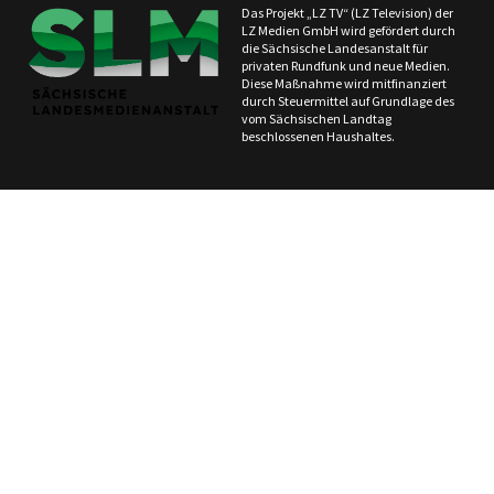
Das Projekt „LZ TV“ (LZ Television) der
LZ Medien GmbH wird gefördert durch
die Sächsische Landesanstalt für
privaten Rundfunk und neue Medien.
Diese Maßnahme wird mitfinanziert
durch Steuermittel auf Grundlage des
vom Sächsischen Landtag
beschlossenen Haushaltes.