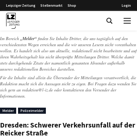
Leipziger Zeitung
Stellenmarkt
Shop
Login
Leipziger Zeitung
Im Bereich
„Melder“
finden Sie Inhalte Dritter, die uns tagtäglich auf den
verschiedensten Wegen erreichen und die wir unseren Lesern nicht vorenthalten
wollen. Es handelt sich also um aktuelle, redaktionell nicht bearbeitete und auf
ihren Wahrheitsgehalt hin nicht überprüfte Mitteilungen Dritter. Welche damit
stets durchgehende Zitate der namentlich genannten Absender außerhalb
unseres redaktionellen Bereiches darstellen.
Für die Inhalte sind allein die Übersender der Mitteilungen verantwortlich, die
Redaktion macht sich die Aussagen nicht zu eigen. Bei Fragen dazu wenden Sie
sich gern an
redaktion@l-iz.de
oder kontaktieren den Versender der
Informationen.
Melder
Polizeimelder
Dresden: Schwerer Verkehrsunfall auf der
Reicker Straße