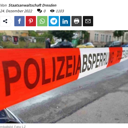
Von
Staatsanwaltschaft Dresden
24. Dezember 2022
0
1103
mbolbild. Foto: LZ