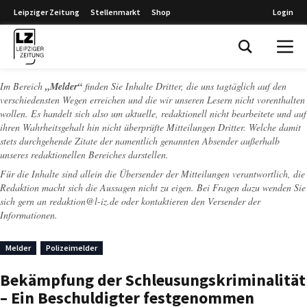
Leipziger Zeitung
Stellenmarkt
Shop
Login
Leipziger Zeitung
Im Bereich
„Melder“
finden Sie Inhalte Dritter, die uns tagtäglich auf den
verschiedensten Wegen erreichen und die wir unseren Lesern nicht vorenthalten
wollen. Es handelt sich also um aktuelle, redaktionell nicht bearbeitete und auf
ihren Wahrheitsgehalt hin nicht überprüfte Mitteilungen Dritter. Welche damit
stets durchgehende Zitate der namentlich genannten Absender außerhalb
unseres redaktionellen Bereiches darstellen.
Für die Inhalte sind allein die Übersender der Mitteilungen verantwortlich, die
Redaktion macht sich die Aussagen nicht zu eigen. Bei Fragen dazu wenden Sie
sich gern an
redaktion@l-iz.de
oder kontaktieren den Versender der
Informationen.
Melder
Polizeimelder
Bekämpfung der Schleusungskriminalität
– Ein Beschuldigter festgenommen