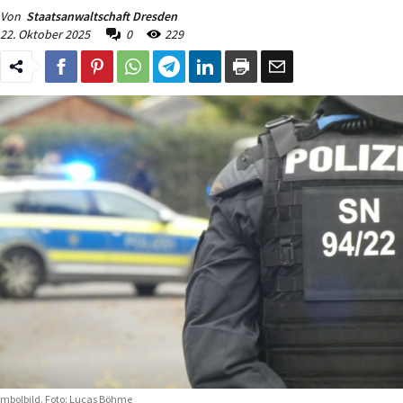
Von
Staatsanwaltschaft Dresden
22. Oktober 2025
0
229
mbolbild. Foto: Lucas Böhme