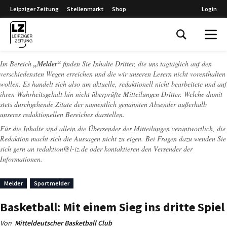
Leipziger Zeitung
Stellenmarkt
Shop
Login
Leipziger Zeitung
Im Bereich
„Melder“
finden Sie Inhalte Dritter, die uns tagtäglich auf den
verschiedensten Wegen erreichen und die wir unseren Lesern nicht vorenthalten
wollen. Es handelt sich also um aktuelle, redaktionell nicht bearbeitete und auf
ihren Wahrheitsgehalt hin nicht überprüfte Mitteilungen Dritter. Welche damit
stets durchgehende Zitate der namentlich genannten Absender außerhalb
unseres redaktionellen Bereiches darstellen.
Für die Inhalte sind allein die Übersender der Mitteilungen verantwortlich, die
Redaktion macht sich die Aussagen nicht zu eigen. Bei Fragen dazu wenden Sie
sich gern an
redaktion@l-iz.de
oder kontaktieren den Versender der
Informationen.
Melder
Sportmelder
Basketball: Mit einem Sieg ins dritte Spiel
Von
Mitteldeutscher Basketball Club