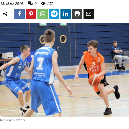
15. März 2019
0
137
to: Birger Zentner