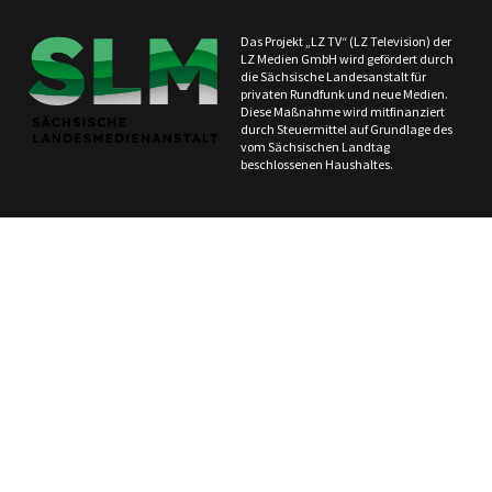
Das Projekt „LZ TV“ (LZ Television) der
LZ Medien GmbH wird gefördert durch
die Sächsische Landesanstalt für
privaten Rundfunk und neue Medien.
Diese Maßnahme wird mitfinanziert
durch Steuermittel auf Grundlage des
vom Sächsischen Landtag
beschlossenen Haushaltes.