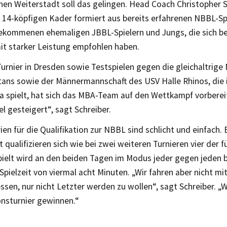
hen Weiterstadt soll das gelingen. Head Coach Christopher S
n 14-köpfigen Kader formiert aus bereits erfahrenen NBBL-Sp
ekommenen ehemaligen JBBL-Spielern und Jungs, die sich be
t starker Leistung empfohlen haben.
urnier in Dresden sowie Testspielen gegen die gleichaltrige
tans sowie der Männermannschaft des USV Halle Rhinos, die i
a spielt, hat sich das MBA-Team auf den Wettkampf vorbereit
iel gesteigert“, sagt Schreiber.
ien für die Qualifikation zur NBBL sind schlicht und einfach. 
 qualifizieren sich wie bei zwei weiteren Turnieren vier der f
ielt wird an den beiden Tagen im Modus jeder gegen jeden b
Spielzeit von viermal acht Minuten. „Wir fahren aber nicht mi
sen, nur nicht Letzter werden zu wollen“, sagt Schreiber. „W
onsturnier gewinnen.“