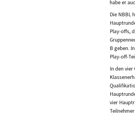
habe er au
Die NBBL ha
Hauptrunden
Play-offs, 
Gruppenneu
B geben. In
Play-off-Te
In den vier
Klassenerha
Qualifikat
Hauptrunde 
vier Hauptr
Teilnehmer 