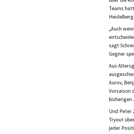
Teams hatt
Heidelberg
„Auch wenn 
entscheiden
sagt Schrei
Gegner spez
Aus Altersg
ausgeschied
Aurov, Benj
Vorsaison 
bisherigen
Und Peter Z
Tryout über
jeder Posit