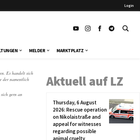
Login
LTUNGEN
MELDER
MARKTPLATZ
en. Es handelt sich
Aktuell auf LZ
te der namentlich
 sich gern an
Thursday, 6 August
2026: Rescue operation
on Nikolaistraße and
appeal for witnesses
regarding possible
animal cruelty