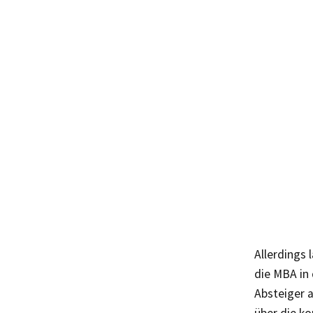
Allerdings
die MBA in
Absteiger a
über die k