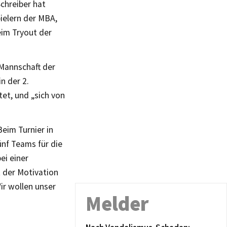
chreiber hat
ielern der MBA,
im Tryout der
 Mannschaft der
n der 2.
et, und „sich von
Beim Turnier in
ünf Teams für die
ei einer
t der Motivation
ir wollen unser
Melder