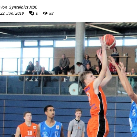
Von
Syntainics MBC
22. Juni 2019
0
88