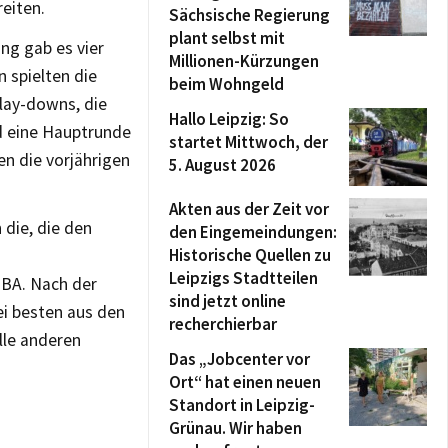
eiten.
Sächsische Regierung
plant selbst mit
ng gab es vier
Millionen-Kürzungen
 spielten die
beim Wohngeld
Play-downs, die
Hallo Leipzig: So
d eine Hauptrunde
startet Mittwoch, der
en die vorjährigen
5. August 2026
Akten aus der Zeit vor
 die, die den
den Eingemeindungen:
Historische Quellen zu
Leipzigs Stadtteilen
MBA. Nach der
sind jetzt online
ei besten aus den
recherchierbar
lle anderen
Das „Jobcenter vor
Ort“ hat einen neuen
Standort in Leipzig-
Grünau. Wir haben