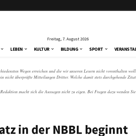
Freitag, 7. August 2026
LEBEN
KULTUR
BILDUNG
SPORT
VERANSTA
schiedensten Wegen erreichen und die wir unseren Lesern nicht vorenthalten woll
hin nicht überprüfte Mitteilungen Dritter. Welche damit stets durchgehende Zita
e Redaktion macht sich die Aussagen nicht zu eigen. Bei Fragen dazu wenden Sie
atz in der NBBL beginnt