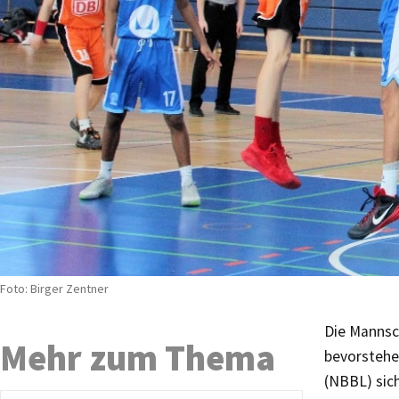
Foto: Birger Zentner
Die Mannsc
Mehr zum Thema
bevorstehe
(NBBL) sich