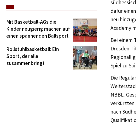
südhessisc
dafür eine
neu hinzug
Mit Basketball-AGs die
Academy mi
Kinder neugierig machen auf
einen spannenden Ballsport
Bei einem T
Dresden Ti
Rollstuhlbasketball: Ein
Sport, der alle
Regionallig
zusammenbringt
Spiel zu Sp
Die Regular
Weiterstadt
NBBL. Gesp
verkürzten 
nach Südhes
Qualifikati