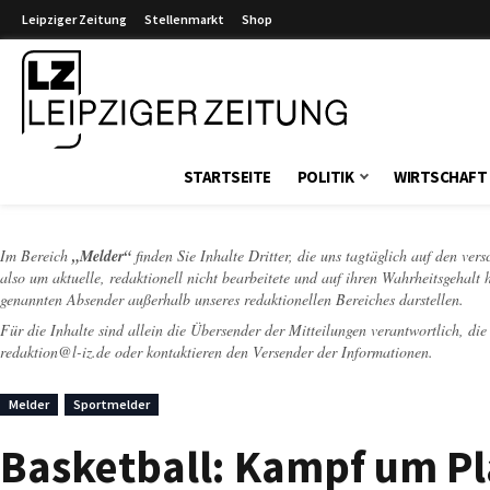
Leipziger Zeitung
Stellenmarkt
Shop
Leipziger Zeitung
STARTSEITE
POLITIK
WIRTSCHAFT
Im Bereich
„Melder“
finden Sie Inhalte Dritter, die uns tagtäglich auf den ver
also um aktuelle, redaktionell nicht bearbeitete und auf ihren Wahrheitsgehalt 
genannten Absender außerhalb unseres redaktionellen Bereiches darstellen.
Für die Inhalte sind allein die Übersender der Mitteilungen verantwortlich, di
redaktion@l-iz.de
oder kontaktieren den Versender der Informationen.
Melder
Sportmelder
Basketball: Kampf um Pl