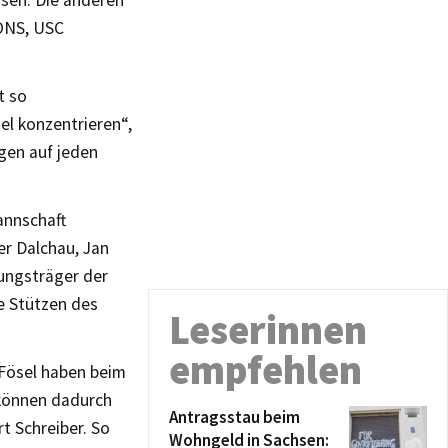
IONS, USC
t so
el konzentrieren“,
agen auf jeden
annschaft
er Dalchau, Jan
tungsträger der
e Stützen des
Leserinnen
empfehlen
 Fösel haben beim
 können dadurch
Antragsstau beim
rt Schreiber. So
Wohngeld in Sachsen: