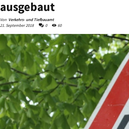
ausgebaut
Von
Verkehrs- und Tiefbauamt
21. September 2018
0
60