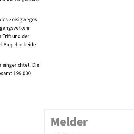
 des Zeisigweges
hgangsverkehr
 Trift und der
l-Ampel in beide
 eingerichtet. Die
esamt 199.000
Melder