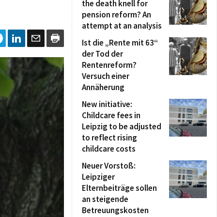
the death knell for
pension reform? An
attempt at an analysis
Ist die „Rente mit 63“
der Tod der
Rentenreform?
Versuch einer
Annäherung
New initiative:
Childcare fees in
Leipzig to be adjusted
to reflect rising
childcare costs
Neuer Vorstoß:
Leipziger
Elternbeiträge sollen
an steigende
Betreuungskosten