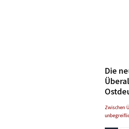
Die ne
Überal
Ostdeu
Zwischen Ü
unbegreifl