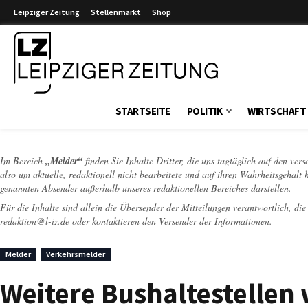
Leipziger Zeitung
Stellenmarkt
Shop
Leipziger Zeitung
STARTSEITE
POLITIK
WIRTSCHAFT
Im Bereich
„Melder“
finden Sie Inhalte Dritter, die uns tagtäglich auf den ver
also um aktuelle, redaktionell nicht bearbeitete und auf ihren Wahrheitsgehalt 
genannten Absender außerhalb unseres redaktionellen Bereiches darstellen.
Für die Inhalte sind allein die Übersender der Mitteilungen verantwortlich, di
redaktion@l-iz.de
oder kontaktieren den Versender der Informationen.
Melder
Verkehrsmelder
Weitere Bushaltestellen