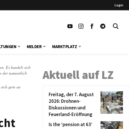
Login
LTUNGEN
MELDER
MARKTPLATZ
en. Es handelt sich
Aktuell auf LZ
te der namentlich
 sich gern an
Freitag, der 7. August
2026: Drohnen-
Diskussionen und
Feuerland-Eröffnung
cht
Is the ‘pension at 63’