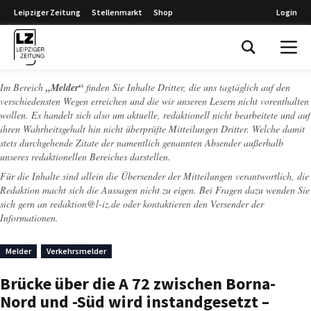
Leipziger Zeitung
Stellenmarkt
Shop
Login
Leipziger Zeitung
Im Bereich
„Melder“
finden Sie Inhalte Dritter, die uns tagtäglich auf den
verschiedensten Wegen erreichen und die wir unseren Lesern nicht vorenthalten
wollen. Es handelt sich also um aktuelle, redaktionell nicht bearbeitete und auf
ihren Wahrheitsgehalt hin nicht überprüfte Mitteilungen Dritter. Welche damit
stets durchgehende Zitate der namentlich genannten Absender außerhalb
unseres redaktionellen Bereiches darstellen.
Für die Inhalte sind allein die Übersender der Mitteilungen verantwortlich, die
Redaktion macht sich die Aussagen nicht zu eigen. Bei Fragen dazu wenden Sie
sich gern an
redaktion@l-iz.de
oder kontaktieren den Versender der
Informationen.
Melder
Verkehrsmelder
Brücke über die A 72 zwischen Borna-
Nord und -Süd wird instandgesetzt –