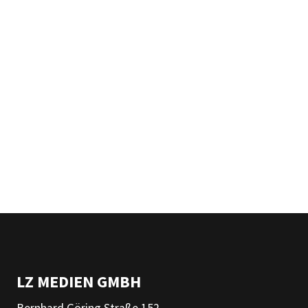
LZ MEDIEN GMBH
Bernhard Göring Straße 152