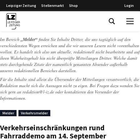
Leipziger Zeitung
Stellenmarkt
Shop
Login
Leipziger Zeitung
Im Bereich
„Melder“
finden Sie Inhalte Dritter, die uns tagtäglich auf den
verschiedensten Wegen erreichen und die wir unseren Lesern nicht vorenthalten
wollen. Es handelt sich also um aktuelle, redaktionell nicht bearbeitete und auf
ihren Wahrheitsgehalt hin nicht überprüfte Mitteilungen Dritter. Welche damit
stets durchgehende Zitate der namentlich genannten Absender außerhalb
unseres redaktionellen Bereiches darstellen.
Für die Inhalte sind allein die Übersender der Mitteilungen verantwortlich, die
Redaktion macht sich die Aussagen nicht zu eigen. Bei Fragen dazu wenden Sie
sich gern an
redaktion@l-iz.de
oder kontaktieren den Versender der
Informationen.
Melder
Verkehrsmelder
Verkehrseinschränkungen rund
Fahrraddemo am 14. September