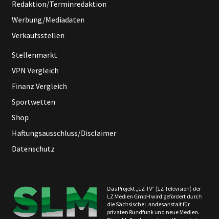
Redaktion/Terminredaktion
Werbung/Mediadaten
Verkaufsstellen
Stellenmarkt
VPN Vergleich
Finanz Vergleich
Sportwetten
Shop
Haftungsausschluss/Disclaimer
Datenschutz
Das Projekt „LZ TV“ (LZ Television) der
LZ Medien GmbH wird gefördert durch
die Sächsische Landesanstalt für
privaten Rundfunk und neue Medien.