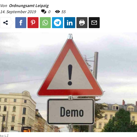
Von
Ordnungsamt Leipzig
14. September 2019
0
55
to: LZ