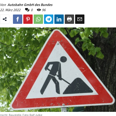
Von
Autobahn GmbH des Bundes
22. März 2022
0
96
rsicht, Baustelle. Foto: Ralf Julke