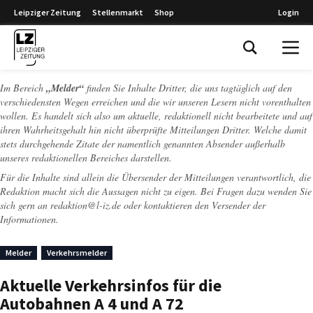
Leipziger Zeitung
Stellenmarkt
Shop
Login
Leipziger Zeitung
Im Bereich
„Melder“
finden Sie Inhalte Dritter, die uns tagtäglich auf den
verschiedensten Wegen erreichen und die wir unseren Lesern nicht vorenthalten
wollen. Es handelt sich also um aktuelle, redaktionell nicht bearbeitete und auf
ihren Wahrheitsgehalt hin nicht überprüfte Mitteilungen Dritter. Welche damit
stets durchgehende Zitate der namentlich genannten Absender außerhalb
unseres redaktionellen Bereiches darstellen.
Für die Inhalte sind allein die Übersender der Mitteilungen verantwortlich, die
Redaktion macht sich die Aussagen nicht zu eigen. Bei Fragen dazu wenden Sie
sich gern an
redaktion@l-iz.de
oder kontaktieren den Versender der
Informationen.
Melder
Verkehrsmelder
Aktuelle Verkehrsinfos für die
Autobahnen A 4 und A 72