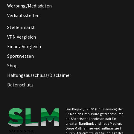
Werbung/Mediadaten
Verkaufsstellen
Stellenmarkt
VPN Vergleich
Finanz Vergleich
Sportwetten
Shop
Haftungsausschluss/Disclaimer
Datenschutz
Das Projekt „LZ TV“ (LZ Television) der
LZ Medien GmbH wird gefördert durch
die Sächsische Landesanstalt für
privaten Rundfunk und neue Medien.
Diese Maßnahme wird mitfinanziert
durch Steuermittel auf Grundlage des