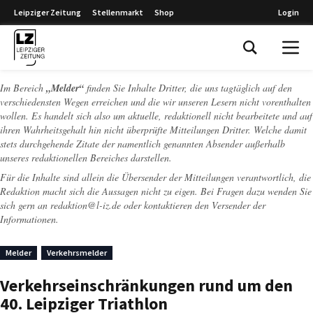
Leipziger Zeitung
Stellenmarkt
Shop
Login
Leipziger Zeitung
Im Bereich
„Melder“
finden Sie Inhalte Dritter, die uns tagtäglich auf den
verschiedensten Wegen erreichen und die wir unseren Lesern nicht vorenthalten
wollen. Es handelt sich also um aktuelle, redaktionell nicht bearbeitete und auf
ihren Wahrheitsgehalt hin nicht überprüfte Mitteilungen Dritter. Welche damit
stets durchgehende Zitate der namentlich genannten Absender außerhalb
unseres redaktionellen Bereiches darstellen.
Für die Inhalte sind allein die Übersender der Mitteilungen verantwortlich, die
Redaktion macht sich die Aussagen nicht zu eigen. Bei Fragen dazu wenden Sie
sich gern an
redaktion@l-iz.de
oder kontaktieren den Versender der
Informationen.
Melder
Verkehrsmelder
Verkehrseinschränkungen rund um den
40. Leipziger Triathlon