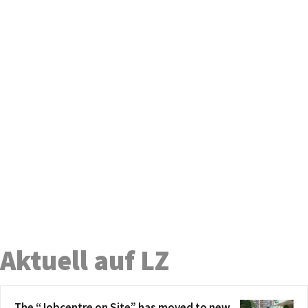
Aktuell auf LZ
The “Jobcentre on Site” has moved to new