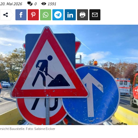
20. Mai 2026
0
1591
rsicht Baustelle. Foto: Sabine Eicker