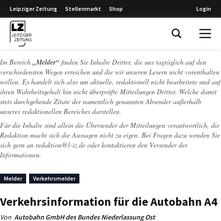
Leipziger Zeitung
Stellenmarkt
Shop
Login
Leipziger Zeitung
Im Bereich
„Melder“
finden Sie Inhalte Dritter, die uns tagtäglich auf den
verschiedensten Wegen erreichen und die wir unseren Lesern nicht vorenthalten
wollen. Es handelt sich also um aktuelle, redaktionell nicht bearbeitete und auf
ihren Wahrheitsgehalt hin nicht überprüfte Mitteilungen Dritter. Welche damit
stets durchgehende Zitate der namentlich genannten Absender außerhalb
unseres redaktionellen Bereiches darstellen.
Für die Inhalte sind allein die Übersender der Mitteilungen verantwortlich, die
Redaktion macht sich die Aussagen nicht zu eigen. Bei Fragen dazu wenden Sie
sich gern an
redaktion@l-iz.de
oder kontaktieren den Versender der
Informationen.
Melder
Verkehrsmelder
Verkehrsinformation für die Autobahn A4
Von
Autobahn GmbH des Bundes Niederlassung Ost