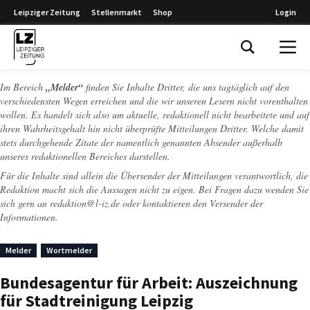
Leipziger Zeitung
Stellenmarkt
Shop
Login
Leipziger Zeitung
Im Bereich
„Melder“
finden Sie Inhalte Dritter, die uns tagtäglich auf den
verschiedensten Wegen erreichen und die wir unseren Lesern nicht vorenthalten
wollen. Es handelt sich also um aktuelle, redaktionell nicht bearbeitete und auf
ihren Wahrheitsgehalt hin nicht überprüfte Mitteilungen Dritter. Welche damit
stets durchgehende Zitate der namentlich genannten Absender außerhalb
unseres redaktionellen Bereiches darstellen.
Für die Inhalte sind allein die Übersender der Mitteilungen verantwortlich, die
Redaktion macht sich die Aussagen nicht zu eigen. Bei Fragen dazu wenden Sie
sich gern an
redaktion@l-iz.de
oder kontaktieren den Versender der
Informationen.
Melder
Wortmelder
Bundesagentur für Arbeit: Auszeichnung
für Stadtreinigung Leipzig