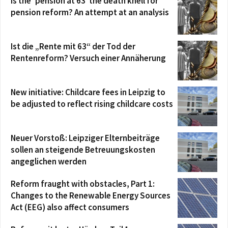
Is the ‘pension at 63’ the death knell for
pension reform? An attempt at an analysis
Ist die „Rente mit 63“ der Tod der
Rentenreform? Versuch einer Annäherung
New initiative: Childcare fees in Leipzig to
be adjusted to reflect rising childcare costs
Neuer Vorstoß: Leipziger Elternbeiträge
sollen an steigende Betreuungskosten
angeglichen werden
Reform fraught with obstacles, Part 1:
Changes to the Renewable Energy Sources
Act (EEG) also affect consumers