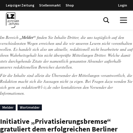
Leipziger Zeitung
Stellenmarkt
Shop
Login
Leipziger Zeitung
Im Bereich
„Melder“
finden Sie Inhalte Dritter, die uns tagtäglich auf den
verschiedensten Wegen erreichen und die wir unseren Lesern nicht vorenthalten
wollen. Es handelt sich also um aktuelle, redaktionell nicht bearbeitete und auf
ihren Wahrheitsgehalt hin nicht überprüfte Mitteilungen Dritter. Welche damit
stets durchgehende Zitate der namentlich genannten Absender außerhalb
unseres redaktionellen Bereiches darstellen.
Für die Inhalte sind allein die Übersender der Mitteilungen verantwortlich, die
Redaktion macht sich die Aussagen nicht zu eigen. Bei Fragen dazu wenden Sie
sich gern an
redaktion@l-iz.de
oder kontaktieren den Versender der
Informationen.
Melder
Wortmelder
Initiative „Privatisierungsbremse“
gratuliert dem erfolgreichen Berliner