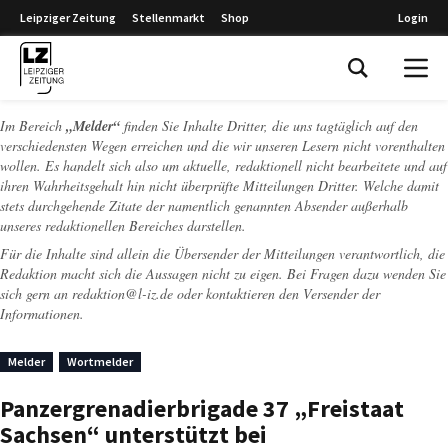
Leipziger Zeitung
Stellenmarkt
Shop
Login
Leipziger Zeitung
Im Bereich
„Melder“
finden Sie Inhalte Dritter, die uns tagtäglich auf den
verschiedensten Wegen erreichen und die wir unseren Lesern nicht vorenthalten
wollen. Es handelt sich also um aktuelle, redaktionell nicht bearbeitete und auf
ihren Wahrheitsgehalt hin nicht überprüfte Mitteilungen Dritter. Welche damit
stets durchgehende Zitate der namentlich genannten Absender außerhalb
unseres redaktionellen Bereiches darstellen.
Für die Inhalte sind allein die Übersender der Mitteilungen verantwortlich, die
Redaktion macht sich die Aussagen nicht zu eigen. Bei Fragen dazu wenden Sie
sich gern an
redaktion@l-iz.de
oder kontaktieren den Versender der
Informationen.
Melder
Wortmelder
Panzergrenadierbrigade 37 „Freistaat
Sachsen“ unterstützt bei