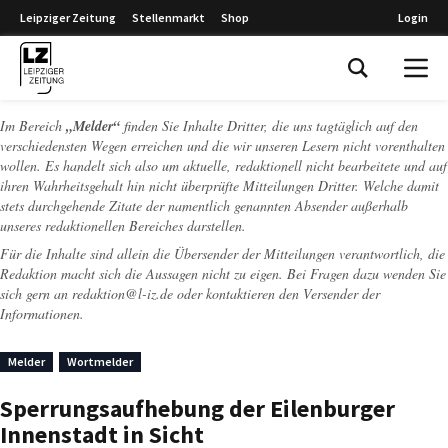
Leipziger Zeitung
Stellenmarkt
Shop
Login
Leipziger Zeitung
Im Bereich
„Melder“
finden Sie Inhalte Dritter, die uns tagtäglich auf den
verschiedensten Wegen erreichen und die wir unseren Lesern nicht vorenthalten
wollen. Es handelt sich also um aktuelle, redaktionell nicht bearbeitete und auf
ihren Wahrheitsgehalt hin nicht überprüfte Mitteilungen Dritter. Welche damit
stets durchgehende Zitate der namentlich genannten Absender außerhalb
unseres redaktionellen Bereiches darstellen.
Für die Inhalte sind allein die Übersender der Mitteilungen verantwortlich, die
Redaktion macht sich die Aussagen nicht zu eigen. Bei Fragen dazu wenden Sie
sich gern an
redaktion@l-iz.de
oder kontaktieren den Versender der
Informationen.
Melder
Wortmelder
Sperrungsaufhebung der Eilenburger
Innenstadt in Sicht