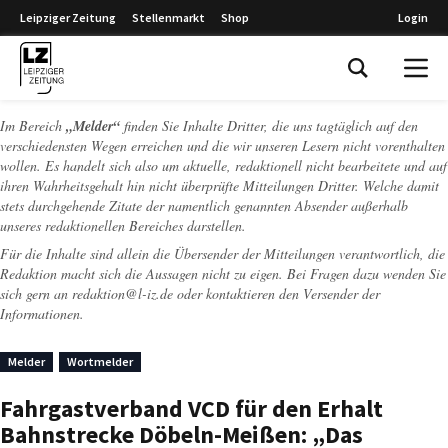
Leipziger Zeitung
Stellenmarkt
Shop
Login
Leipziger Zeitung
Im Bereich
„Melder“
finden Sie Inhalte Dritter, die uns tagtäglich auf den
verschiedensten Wegen erreichen und die wir unseren Lesern nicht vorenthalten
wollen. Es handelt sich also um aktuelle, redaktionell nicht bearbeitete und auf
ihren Wahrheitsgehalt hin nicht überprüfte Mitteilungen Dritter. Welche damit
stets durchgehende Zitate der namentlich genannten Absender außerhalb
unseres redaktionellen Bereiches darstellen.
Für die Inhalte sind allein die Übersender der Mitteilungen verantwortlich, die
Redaktion macht sich die Aussagen nicht zu eigen. Bei Fragen dazu wenden Sie
sich gern an
redaktion@l-iz.de
oder kontaktieren den Versender der
Informationen.
Melder
Wortmelder
Fahrgastverband VCD für den Erhalt
Bahnstrecke Döbeln-Meißen: „Das