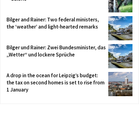
Bilger and Rainer: Two federal ministers,
the ‘weather’ and light-hearted remarks
Bilger und Rainer: Zwei Bundesminister, das
„Wetter“ und lockere Sprüche
A drop in the ocean for Leipzig’s budget:
the tax on second homes is set to rise from
1 January