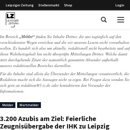
Leipziger Zeitung
Stellenmarkt
Shop
Login
Leipziger Zeitung
Im Bereich
„Melder“
finden Sie Inhalte Dritter, die uns tagtäglich auf den
verschiedensten Wegen erreichen und die wir unseren Lesern nicht vorenthalten
wollen. Es handelt sich also um aktuelle, redaktionell nicht bearbeitete und auf
ihren Wahrheitsgehalt hin nicht überprüfte Mitteilungen Dritter. Welche damit
stets durchgehende Zitate der namentlich genannten Absender außerhalb
unseres redaktionellen Bereiches darstellen.
Für die Inhalte sind allein die Übersender der Mitteilungen verantwortlich, die
Redaktion macht sich die Aussagen nicht zu eigen. Bei Fragen dazu wenden Sie
sich gern an
redaktion@l-iz.de
oder kontaktieren den Versender der
Informationen.
Melder
Wortmelder
3.200 Azubis am Ziel: Feierliche
Zeugnisübergabe der IHK zu Leipzig