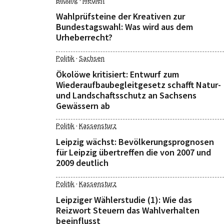
·
Bildung
Medien
Wahlprüfsteine der Kreativen zur
Bundestagswahl: Was wird aus dem
Urheberrecht?
·
Politik
Sachsen
Ökolöwe kritisiert: Entwurf zum
Wiederaufbaubegleitgesetz schafft Natur-
und Landschaftsschutz an Sachsens
Gewässern ab
·
Politik
Kassensturz
Leipzig wächst: Bevölkerungsprognosen
für Leipzig übertreffen die von 2007 und
2009 deutlich
·
Politik
Kassensturz
Leipziger Wählerstudie (1): Wie das
Reizwort Steuern das Wahlverhalten
beeinflusst