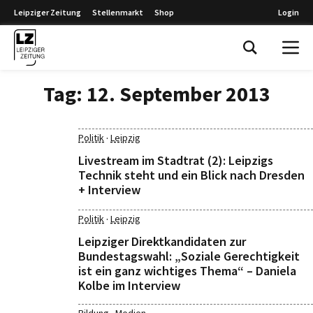
Leipziger Zeitung
Stellenmarkt
Shop
Login
Leipziger Zeitung
Tag:
12. September 2013
·
Politik
Leipzig
Livestream im Stadtrat (2): Leipzigs
Technik steht und ein Blick nach Dresden
+ Interview
·
Politik
Leipzig
Leipziger Direktkandidaten zur
Bundestagswahl: „Soziale Gerechtigkeit
ist ein ganz wichtiges Thema“ – Daniela
Kolbe im Interview