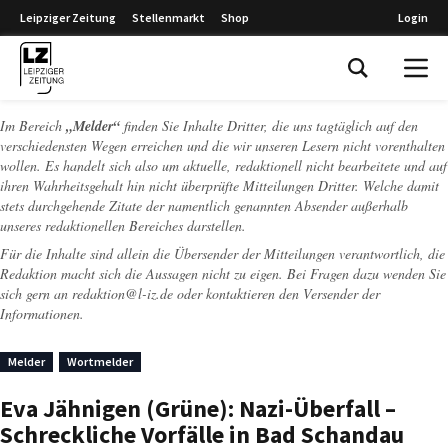
Leipziger Zeitung
Stellenmarkt
Shop
Login
Leipziger Zeitung
Im Bereich
„Melder“
finden Sie Inhalte Dritter, die uns tagtäglich auf den
verschiedensten Wegen erreichen und die wir unseren Lesern nicht vorenthalten
wollen. Es handelt sich also um aktuelle, redaktionell nicht bearbeitete und auf
ihren Wahrheitsgehalt hin nicht überprüfte Mitteilungen Dritter. Welche damit
stets durchgehende Zitate der namentlich genannten Absender außerhalb
unseres redaktionellen Bereiches darstellen.
Für die Inhalte sind allein die Übersender der Mitteilungen verantwortlich, die
Redaktion macht sich die Aussagen nicht zu eigen. Bei Fragen dazu wenden Sie
sich gern an
redaktion@l-iz.de
oder kontaktieren den Versender der
Informationen.
Melder
Wortmelder
Eva Jähnigen (Grüne): Nazi-Überfall –
Schreckliche Vorfälle in Bad Schandau