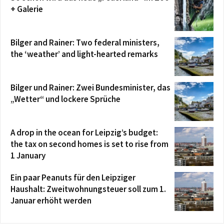
+ Galerie
Bilger and Rainer: Two federal ministers,
the ‘weather’ and light-hearted remarks
Bilger und Rainer: Zwei Bundesminister, das
„Wetter“ und lockere Sprüche
A drop in the ocean for Leipzig’s budget:
the tax on second homes is set to rise from
1 January
Ein paar Peanuts für den Leipziger
Haushalt: Zweitwohnungsteuer soll zum 1.
Januar erhöht werden