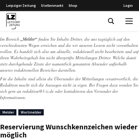
Leipziger Zeitung
Stellenmarkt
Shop
Login
Leipziger Zeitung
Im Bereich
„Melder“
finden Sie Inhalte Dritter, die uns tagtäglich auf den
verschiedensten Wegen erreichen und die wir unseren Lesern nicht vorenthalten
wollen. Es handelt sich also um aktuelle, redaktionell nicht bearbeitete und auf
ihren Wahrheitsgehalt hin nicht überprüfte Mitteilungen Dritter. Welche damit
stets durchgehende Zitate der namentlich genannten Absender außerhalb
unseres redaktionellen Bereiches darstellen.
Für die Inhalte sind allein die Übersender der Mitteilungen verantwortlich, die
Redaktion macht sich die Aussagen nicht zu eigen. Bei Fragen dazu wenden Sie
sich gern an
redaktion@l-iz.de
oder kontaktieren den Versender der
Informationen.
Melder
Wortmelder
Reservierung Wunschkennzeichen wieder
möglich