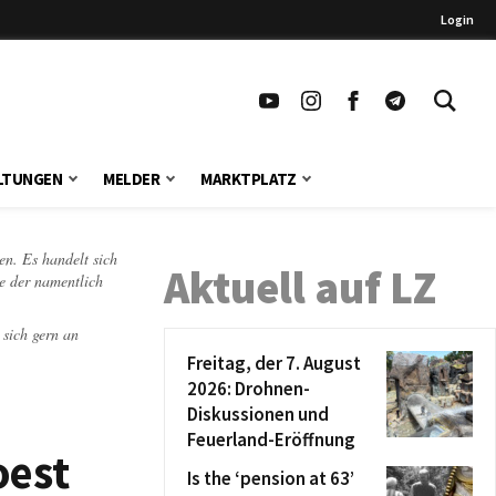
Login
LTUNGEN
MELDER
MARKTPLATZ
en. Es handelt sich
Aktuell auf LZ
te der namentlich
 sich gern an
Freitag, der 7. August
2026: Drohnen-
Diskussionen und
Feuerland-Eröffnung
oest
Is the ‘pension at 63’