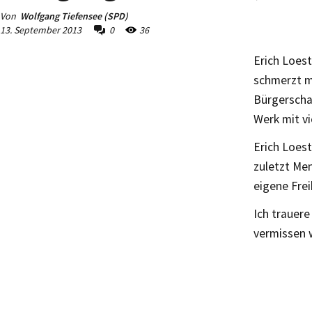
Von
Wolfgang Tiefensee (SPD)
13. September 2013
0
36
Erich Loest
schmerzt m
Bürgerschaf
Werk mit v
Erich Loes
zuletzt Men
eigene Frei
Ich trauere
vermissen w