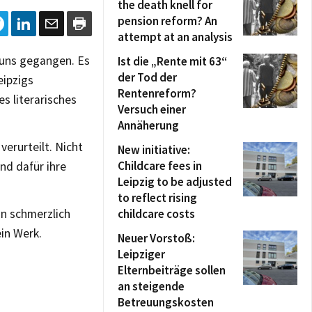
the death knell for
pension reform? An
attempt at an analysis
n uns gegangen. Es
Ist die „Rente mit 63“
der Tod der
eipzigs
Rentenreform?
s literarisches
Versuch einer
Annäherung
erurteilt. Nicht
New initiative:
Childcare fees in
nd dafür ihre
Leipzig to be adjusted
to reflect rising
hn schmerzlich
childcare costs
ein Werk.
Neuer Vorstoß:
Leipziger
Elternbeiträge sollen
an steigende
Betreuungskosten