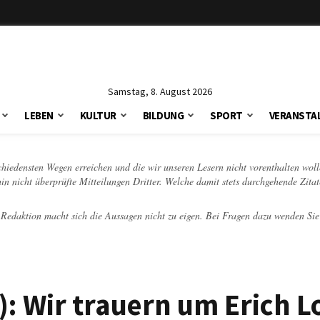
Samstag, 8. August 2026
LEBEN
KULTUR
BILDUNG
SPORT
VERANSTA
schiedensten Wegen erreichen und die wir unseren Lesern nicht vorenthalten woll
hin nicht überprüfte Mitteilungen Dritter. Welche damit stets durchgehende Zita
e Redaktion macht sich die Aussagen nicht zu eigen. Bei Fragen dazu wenden Sie
: Wir trauern um Erich L