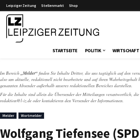
Leipziger Zeitung
Stellenmarkt
Shop
Leipziger Zeitung
STARTSEITE
POLITIK
WIRTSCHAFT
Im Bereich
„Melder“
finden Sie Inhalte Dritter, die uns tagtäglich auf den ver
also um aktuelle, redaktionell nicht bearbeitete und auf ihren Wahrheitsgehalt 
genannten Absender außerhalb unseres redaktionellen Bereiches darstellen.
Für die Inhalte sind allein die Übersender der Mitteilungen verantwortlich, di
redaktion@l-iz.de
oder kontaktieren den Versender der Informationen.
Melder
Wortmelder
Wolfgang Tiefensee (SPD)