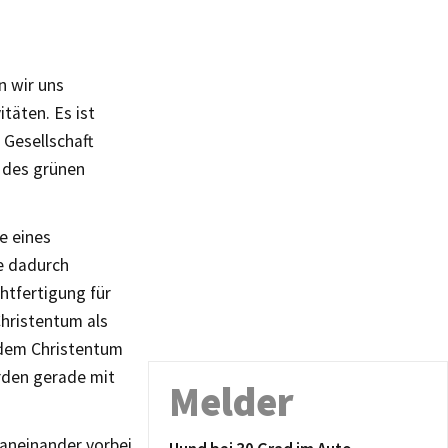
n wir uns
täten. Es ist
 Gesellschaft
r des grünen
e eines
e dadurch
htfertigung für
Christentum als
 dem Christentum
rden gerade mit
Melder
 aneinander vorbei