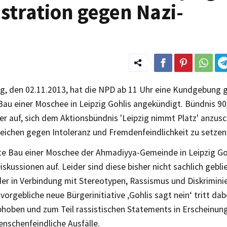
tration gegen Nazi-
, den 02.11.2013, hat die NPD ab 11 Uhr eine Kundgebung 
Bau einer Moschee in Leipzig Gohlis angekündigt. Bündnis 90
ger auf, sich dem Aktionsbündnis 'Leipzig nimmt Platz' anzus
Zeichen gegen Intoleranz und Fremdenfeindlichkeit zu setzen
te Bau einer Moschee der Ahmadiyya-Gemeinde in Leipzig Gohl
Diskussionen auf. Leider sind diese bisher nicht sachlich gebl
er in Verbindung mit Stereotypen, Rassismus und Diskrimini
vorgebliche neue Bürgerinitiative ‚Gohlis sagt nein‘ tritt da
phoben und zum Teil rassistischen Statements in Erscheinun
nschenfeindliche Ausfälle.