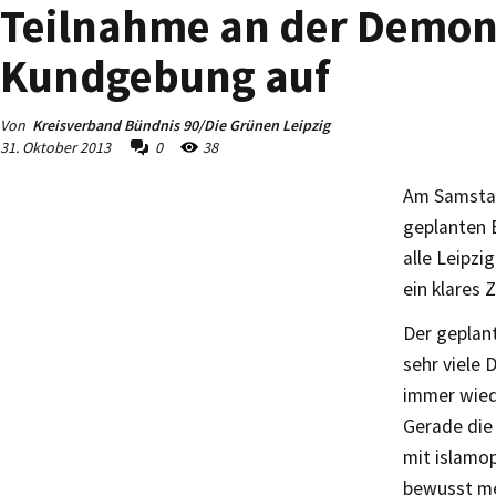
Teilnahme an der Demons
Kundgebung auf
Von
Kreisverband Bündnis 90/Die Grünen Leipzig
31. Oktober 2013
0
38
Am Samstag
geplanten 
alle Leipzi
ein klares 
Der geplan
sehr viele 
immer wied
Gerade die 
mit islamo
bewusst me