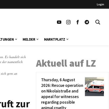
Login
LTUNGEN
MELDER
MARKTPLATZ
en. Es handelt sich
Aktuell auf LZ
te der namentlich
 sich gern an
Thursday, 6 August
2026: Rescue operation
on Nikolaistraße and
appeal for witnesses
uft zur
regarding possible
animal cruelty