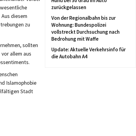
Hund bei 30 Grad im Auto
zurückgelassen
 wesentliche
. Aus diesem
Von der Regionalbahn bis zur
estrebungen zu
Wohnung: Bundespolizei
vollstreckt Durchsuchung nach
Bedrohung mit Waffe
ernehmen, sollten
Update: Aktuelle Verkehrsinfo für
 vor allem aus
die Autobahn A4
essentiments.
Menschen
und Islamophobie
lfältigen Stadt