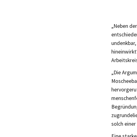
„Neben der
entschiede
undenkbar, 
hineinwirk
Arbeitskrei
„Die Argume
Moscheebau
hervorgeru
menschenfei
Begründung
zugrundeli
solch eine
Eine starke