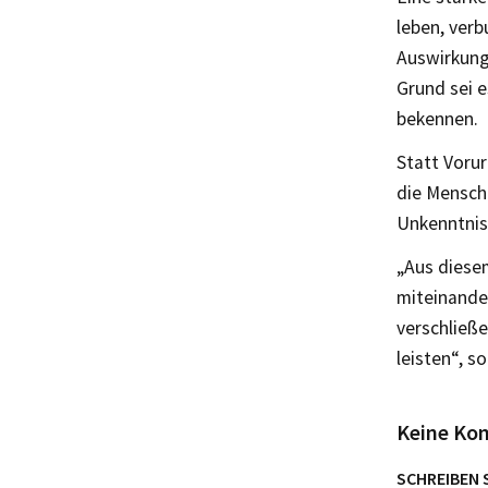
leben, ver
Auswirkung
Grund sei e
bekennen.
Statt Voru
die Mensch
Unkenntnis 
„Aus diese
miteinande
verschließe
leisten“, s
Keine Ko
SCHREIBEN 