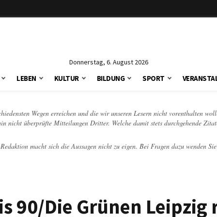
Donnerstag, 6. August 2026
LEBEN
KULTUR
BILDUNG
SPORT
VERANSTA
schiedensten Wegen erreichen und die wir unseren Lesern nicht vorenthalten woll
hin nicht überprüfte Mitteilungen Dritter. Welche damit stets durchgehende Zita
e Redaktion macht sich die Aussagen nicht zu eigen. Bei Fragen dazu wenden Sie
 90/Die Grünen Leipzig r