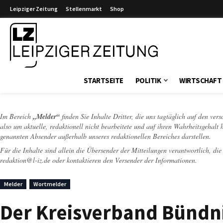
Leipziger Zeitung
Stellenmarkt
Shop
Leipziger Zeitung
STARTSEITE
POLITIK
WIRTSCHAFT
Im Bereich
„Melder“
finden Sie Inhalte Dritter, die uns tagtäglich auf den ver
also um aktuelle, redaktionell nicht bearbeitete und auf ihren Wahrheitsgehalt 
genannten Absender außerhalb unseres redaktionellen Bereiches darstellen.
Für die Inhalte sind allein die Übersender der Mitteilungen verantwortlich, di
redaktion@l-iz.de
oder kontaktieren den Versender der Informationen.
Melder
Wortmelder
Der Kreisverband Bündnis