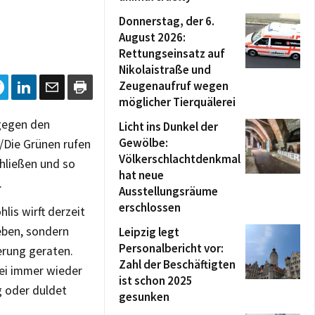
Donnerstag, der 6.
August 2026:
Rettungseinsatz auf
Nikolaistraße und
Zeugenaufruf wegen
möglicher Tierquälerei
gegen den
Licht ins Dunkel der
Gewölbe:
/Die Grünen rufen
Völkerschlachtdenkmal
chließen und so
hat neue
.
Ausstellungsräume
erschlossen
is wirft derzeit
ieben, sondern
Leipzig legt
Personalbericht vor:
erung geraten.
Zahl der Beschäftigten
bei immer wieder
ist schon 2025
g oder duldet
gesunken