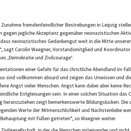
 Zunahme fremdenfeindlicher Bestrebungen in Leipzig stelle
n gegen jegliche Akzeptanz gegenüber neonazistischen Aktivi
dass neonazistisches Gedankengut weit in die Mitte unserer
t“, sagt Carolin Waegner, Vorstandsmitglied und Koordinato
ses ‚Demokratie und Zivilcourage‘.
ntationen einer Gefahr für das christliche Abendland im Fall
s sind vollkommen absurd und zeigen das Unwissen und di
fene Angst vieler Menschen. Angst kann dabei aber keine Rec
ndliche Entgleisungen sein. In einer solchen Situation das 
 heranzuziehen zeigt bemerkenswerte Bildungslücken. Die
egenden Werte der Mitmenschlichkeit und Nächstenliebe we
r Behauptung mit Füßen getreten“, so Waegner weiter.
 Zivilgesellschaft, in der die Menschen miteinander und nicht