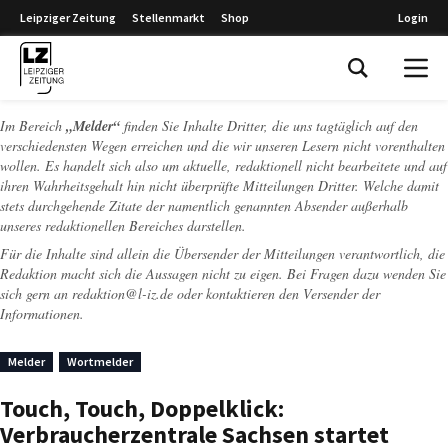
Leipziger Zeitung
Stellenmarkt
Shop
Login
Leipziger Zeitung
Im Bereich
„Melder“
finden Sie Inhalte Dritter, die uns tagtäglich auf den
verschiedensten Wegen erreichen und die wir unseren Lesern nicht vorenthalten
wollen. Es handelt sich also um aktuelle, redaktionell nicht bearbeitete und auf
ihren Wahrheitsgehalt hin nicht überprüfte Mitteilungen Dritter. Welche damit
stets durchgehende Zitate der namentlich genannten Absender außerhalb
unseres redaktionellen Bereiches darstellen.
Für die Inhalte sind allein die Übersender der Mitteilungen verantwortlich, die
Redaktion macht sich die Aussagen nicht zu eigen. Bei Fragen dazu wenden Sie
sich gern an
redaktion@l-iz.de
oder kontaktieren den Versender der
Informationen.
Melder
Wortmelder
Touch, Touch, Doppelklick:
Verbraucherzentrale Sachsen startet