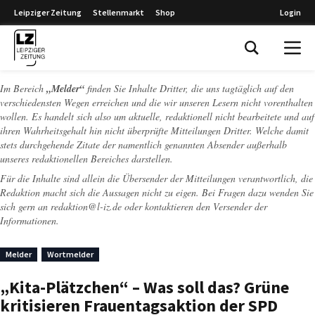
Leipziger Zeitung
Stellenmarkt
Shop
Login
Leipziger Zeitung
Im Bereich
„Melder“
finden Sie Inhalte Dritter, die uns tagtäglich auf den
verschiedensten Wegen erreichen und die wir unseren Lesern nicht vorenthalten
wollen. Es handelt sich also um aktuelle, redaktionell nicht bearbeitete und auf
ihren Wahrheitsgehalt hin nicht überprüfte Mitteilungen Dritter. Welche damit
stets durchgehende Zitate der namentlich genannten Absender außerhalb
unseres redaktionellen Bereiches darstellen.
Für die Inhalte sind allein die Übersender der Mitteilungen verantwortlich, die
Redaktion macht sich die Aussagen nicht zu eigen. Bei Fragen dazu wenden Sie
sich gern an
redaktion@l-iz.de
oder kontaktieren den Versender der
Informationen.
Melder
Wortmelder
„Kita-Plätzchen“ – Was soll das? Grüne
kritisieren Frauentagsaktion der SPD