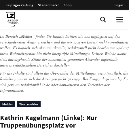
Leipziger Zeitung
Stellenmarkt
Shop
Login
Leipziger Zeitung
Im Bereich
„Melder“
finden Sie Inhalte Dritter, die uns tagtäglich auf den
verschiedensten Wegen erreichen und die wir unseren Lesern nicht vorenthalten
wollen. Es handelt sich also um aktuelle, redaktionell nicht bearbeitete und auf
ihren Wahrheitsgehalt hin nicht überprüfte Mitteilungen Dritter. Welche damit
stets durchgehende Zitate der namentlich genannten Absender außerhalb
unseres redaktionellen Bereiches darstellen.
Für die Inhalte sind allein die Übersender der Mitteilungen verantwortlich, die
Redaktion macht sich die Aussagen nicht zu eigen. Bei Fragen dazu wenden Sie
sich gern an
redaktion@l-iz.de
oder kontaktieren den Versender der
Informationen.
Melder
Wortmelder
Kathrin Kagelmann (Linke): Nur
Truppenübungsplatz vor