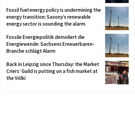
Fossil fuel energy policy is undermining the
energy transition: Saxony’s renewable
energy sector is sounding the alarm
Fossile Energiepolitik demoliert die
Energiewende: Sachsens Erneuerbaren-
Branche schlägt Alarm
Back in Leipzig since Thursday: the Market
Criers’ Guild is putting on a fish market at
the Völki