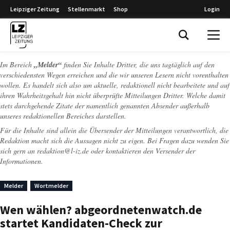
Leipziger Zeitung
Stellenmarkt
Shop
Login
Leipziger Zeitung
Im Bereich
„Melder“
finden Sie Inhalte Dritter, die uns tagtäglich auf den
verschiedensten Wegen erreichen und die wir unseren Lesern nicht vorenthalten
wollen. Es handelt sich also um aktuelle, redaktionell nicht bearbeitete und auf
ihren Wahrheitsgehalt hin nicht überprüfte Mitteilungen Dritter. Welche damit
stets durchgehende Zitate der namentlich genannten Absender außerhalb
unseres redaktionellen Bereiches darstellen.
Für die Inhalte sind allein die Übersender der Mitteilungen verantwortlich, die
Redaktion macht sich die Aussagen nicht zu eigen. Bei Fragen dazu wenden Sie
sich gern an
redaktion@l-iz.de
oder kontaktieren den Versender der
Informationen.
Melder
Wortmelder
Wen wählen? abgeordnetenwatch.de
startet Kandidaten-Check zur