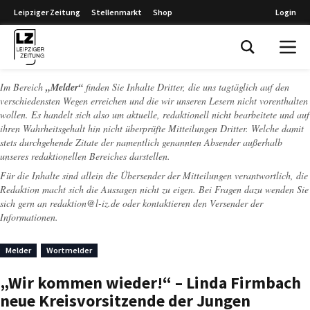
Leipziger Zeitung
Stellenmarkt
Shop
Login
Leipziger Zeitung
Im Bereich
„Melder“
finden Sie Inhalte Dritter, die uns tagtäglich auf den
verschiedensten Wegen erreichen und die wir unseren Lesern nicht vorenthalten
wollen. Es handelt sich also um aktuelle, redaktionell nicht bearbeitete und auf
ihren Wahrheitsgehalt hin nicht überprüfte Mitteilungen Dritter. Welche damit
stets durchgehende Zitate der namentlich genannten Absender außerhalb
unseres redaktionellen Bereiches darstellen.
Für die Inhalte sind allein die Übersender der Mitteilungen verantwortlich, die
Redaktion macht sich die Aussagen nicht zu eigen. Bei Fragen dazu wenden Sie
sich gern an
redaktion@l-iz.de
oder kontaktieren den Versender der
Informationen.
Melder
Wortmelder
„Wir kommen wieder!“ – Linda Firmbach
neue Kreisvorsitzende der Jungen