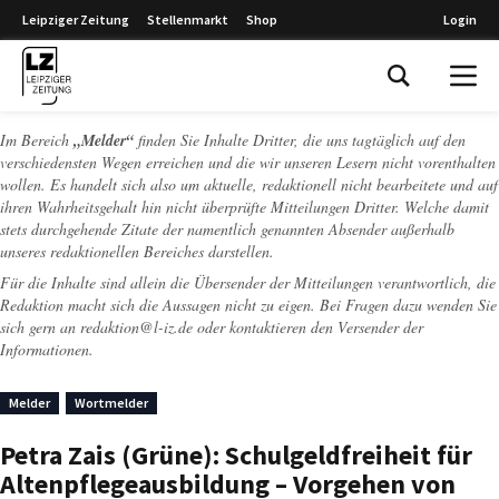
Leipziger Zeitung
Stellenmarkt
Shop
Login
Leipziger Zeitung
Im Bereich
„Melder“
finden Sie Inhalte Dritter, die uns tagtäglich auf den
verschiedensten Wegen erreichen und die wir unseren Lesern nicht vorenthalten
wollen. Es handelt sich also um aktuelle, redaktionell nicht bearbeitete und auf
ihren Wahrheitsgehalt hin nicht überprüfte Mitteilungen Dritter. Welche damit
stets durchgehende Zitate der namentlich genannten Absender außerhalb
unseres redaktionellen Bereiches darstellen.
Für die Inhalte sind allein die Übersender der Mitteilungen verantwortlich, die
Redaktion macht sich die Aussagen nicht zu eigen. Bei Fragen dazu wenden Sie
sich gern an
redaktion@l-iz.de
oder kontaktieren den Versender der
Informationen.
Melder
Wortmelder
Petra Zais (Grüne): Schulgeldfreiheit für
Altenpflegeausbildung – Vorgehen von