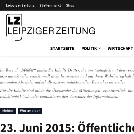
Leipziger Zeitung
Stellenmarkt
Shop
Leipziger Zeitung
STARTSEITE
POLITIK
WIRTSCHAFT
Im Bereich
„Melder“
finden Sie Inhalte Dritter, die uns tagtäglich auf den ver
also um aktuelle, redaktionell nicht bearbeitete und auf ihren Wahrheitsgehalt 
genannten Absender außerhalb unseres redaktionellen Bereiches darstellen.
Für die Inhalte sind allein die Übersender der Mitteilungen verantwortlich, di
redaktion@l-iz.de
oder kontaktieren den Versender der Informationen.
Melder
Wortmelder
23. Juni 2015: Öffentlic