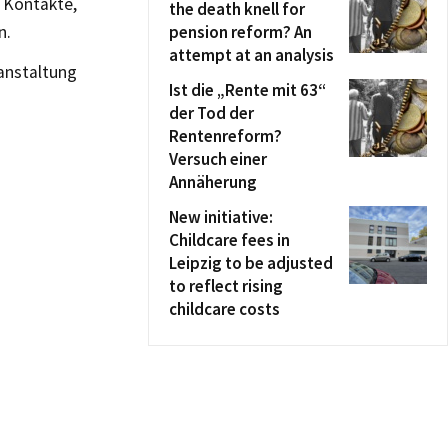
 Kontakte,
the death knell for
n.
pension reform? An
attempt at an analysis
ranstaltung
Ist die „Rente mit 63“
der Tod der
Rentenreform?
Versuch einer
Annäherung
New initiative:
Childcare fees in
Leipzig to be adjusted
to reflect rising
childcare costs