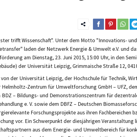
ster trifft Wissenschaft". Unter dem Motto "Innovations- und
etransfer" laden der Netzwerk Energie & Umwelt e.V. und da
förderung am Dienstag, 23. Juni 2015, 15:00 Uhr, in den Sem
ebäude) der Universität Leipzig, Grimmaische Straße 12, 0410
von der Universität Leipzig, der Hochschule für Technik, Wir
er Helmholtz-Zentrum für Umweltforschung GmbH – UFZ, de
BDZ – Bildungs- und Demonstrationszentrum für dezentral
handlung e. V. sowie dem DBFZ – Deutschen Biomassefors
rgierelevante Forschungsprojekte aus ihren Fachbereichen bz
chung vor. Ein Schwerpunkt der diesjährigen Veranstaltung l
chaftspartnern aus dem Energie- und Umweltbereich für kon