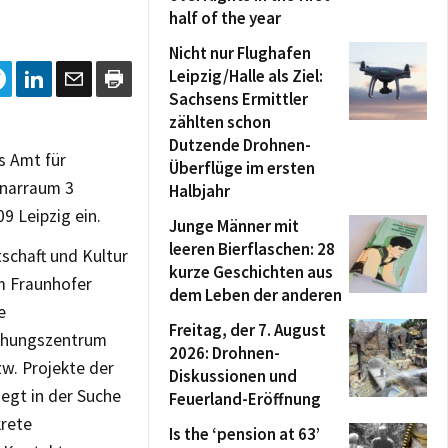
half of the year
Nicht nur Flughafen
Leipzig/Halle als Ziel:
Sachsens Ermittler
zählten schon
Dutzende Drohnen-
s Amt für
Überflüge im ersten
inarraum 3
Halbjahr
9 Leipzig ein.
Junge Männer mit
leeren Bierflaschen: 28
tschaft und Kultur
kurze Geschichten aus
m Fraunhofer
dem Leben der anderen
e
Freitag, der 7. August
chungszentrum
2026: Drohnen-
w. Projekte der
Diskussionen und
iegt in der Suche
Feuerland-Eröffnung
krete
Is the ‘pension at 63’