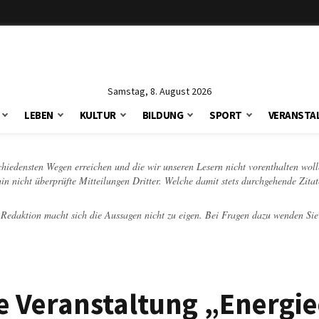
Samstag, 8. August 2026
LEBEN
KULTUR
BILDUNG
SPORT
VERANSTA
schiedensten Wegen erreichen und die wir unseren Lesern nicht vorenthalten woll
hin nicht überprüfte Mitteilungen Dritter. Welche damit stets durchgehende Zita
e Redaktion macht sich die Aussagen nicht zu eigen. Bei Fragen dazu wenden Sie
he Veranstaltung „Energie