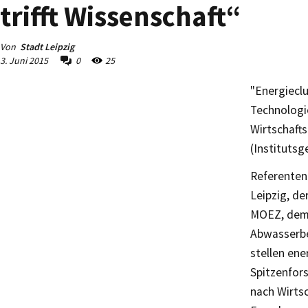
trifft Wissenschaft“
Von
Stadt Leipzig
3. Juni 2015
0
25
"Energieclu
Technologi
Wirtschafts
(Institutsg
Referenten 
Leipzig, d
MOEZ, dem 
Abwasserbe
stellen ene
Spitzenfors
nach Wirts