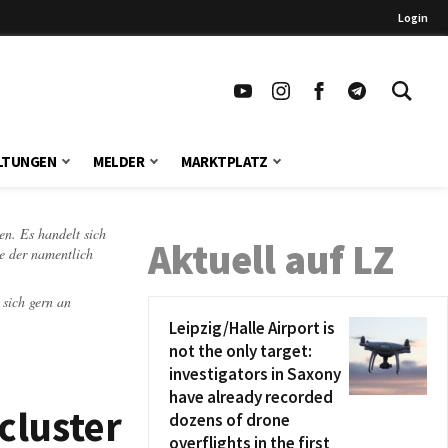
Login
LTUNGEN
MELDER
MARKTPLATZ
en. Es handelt sich
Aktuell auf LZ
te der namentlich
 sich gern an
Leipzig/Halle Airport is
not the only target:
investigators in Saxony
have already recorded
cluster
dozens of drone
overflights in the first