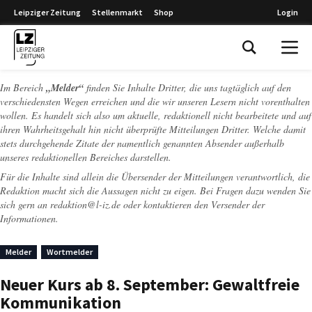
Leipziger Zeitung
Stellenmarkt
Shop
Login
Leipziger Zeitung
Im Bereich
„Melder“
finden Sie Inhalte Dritter, die uns tagtäglich auf den
verschiedensten Wegen erreichen und die wir unseren Lesern nicht vorenthalten
wollen. Es handelt sich also um aktuelle, redaktionell nicht bearbeitete und auf
ihren Wahrheitsgehalt hin nicht überprüfte Mitteilungen Dritter. Welche damit
stets durchgehende Zitate der namentlich genannten Absender außerhalb
unseres redaktionellen Bereiches darstellen.
Für die Inhalte sind allein die Übersender der Mitteilungen verantwortlich, die
Redaktion macht sich die Aussagen nicht zu eigen. Bei Fragen dazu wenden Sie
sich gern an
redaktion@l-iz.de
oder kontaktieren den Versender der
Informationen.
Melder
Wortmelder
Neuer Kurs ab 8. September: Gewaltfreie
Kommunikation