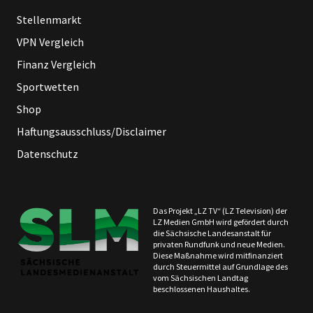
Stellenmarkt
VPN Vergleich
Finanz Vergleich
Sportwetten
Shop
Haftungsausschluss/Disclaimer
Datenschutz
Das Projekt „LZ TV“ (LZ Television) der
LZ Medien GmbH wird gefördert durch
die Sächsische Landesanstalt für
privaten Rundfunk und neue Medien.
Diese Maßnahme wird mitfinanziert
durch Steuermittel auf Grundlage des
vom Sächsischen Landtag
beschlossenen Haushaltes.