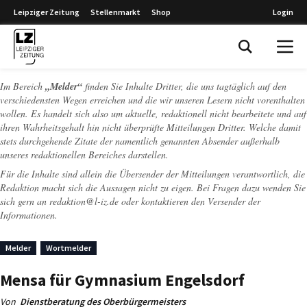
Leipziger Zeitung
Stellenmarkt
Shop
Login
Leipziger Zeitung
Im Bereich
„Melder“
finden Sie Inhalte Dritter, die uns tagtäglich auf den
verschiedensten Wegen erreichen und die wir unseren Lesern nicht vorenthalten
wollen. Es handelt sich also um aktuelle, redaktionell nicht bearbeitete und auf
ihren Wahrheitsgehalt hin nicht überprüfte Mitteilungen Dritter. Welche damit
stets durchgehende Zitate der namentlich genannten Absender außerhalb
unseres redaktionellen Bereiches darstellen.
Für die Inhalte sind allein die Übersender der Mitteilungen verantwortlich, die
Redaktion macht sich die Aussagen nicht zu eigen. Bei Fragen dazu wenden Sie
sich gern an
redaktion@l-iz.de
oder kontaktieren den Versender der
Informationen.
Melder
Wortmelder
Mensa für Gymnasium Engelsdorf
Von
Dienstberatung des Oberbürgermeisters