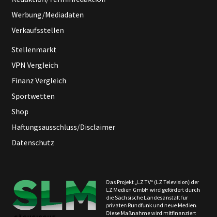
Werbung/Mediadaten
Verkaufsstellen
Stellenmarkt
VPN Vergleich
Finanz Vergleich
Sportwetten
Shop
Haftungsausschluss/Disclaimer
Datenschutz
Das Projekt „LZ TV“ (LZ Television) der
LZ Medien GmbH wird gefördert durch
die Sächsische Landesanstalt für
privaten Rundfunk und neue Medien.
Diese Maßnahme wird mitfinanziert