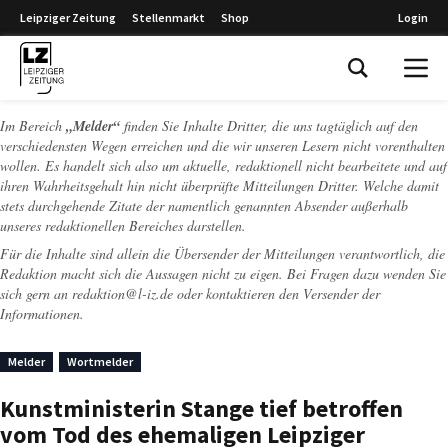
Leipziger Zeitung
Stellenmarkt
Shop
Login
Leipziger Zeitung
Im Bereich
„Melder“
finden Sie Inhalte Dritter, die uns tagtäglich auf den
verschiedensten Wegen erreichen und die wir unseren Lesern nicht vorenthalten
wollen. Es handelt sich also um aktuelle, redaktionell nicht bearbeitete und auf
ihren Wahrheitsgehalt hin nicht überprüfte Mitteilungen Dritter. Welche damit
stets durchgehende Zitate der namentlich genannten Absender außerhalb
unseres redaktionellen Bereiches darstellen.
Für die Inhalte sind allein die Übersender der Mitteilungen verantwortlich, die
Redaktion macht sich die Aussagen nicht zu eigen. Bei Fragen dazu wenden Sie
sich gern an
redaktion@l-iz.de
oder kontaktieren den Versender der
Informationen.
Melder
Wortmelder
Kunstministerin Stange tief betroffen
vom Tod des ehemaligen Leipziger