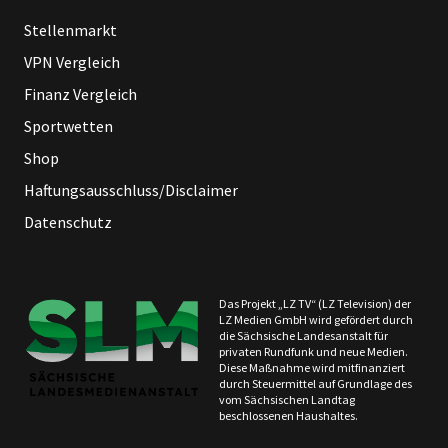
Stellenmarkt
VPN Vergleich
Finanz Vergleich
Sportwetten
Shop
Haftungsausschluss/Disclaimer
Datenschutz
Das Projekt „LZ TV“ (LZ Television) der
LZ Medien GmbH wird gefördert durch
die Sächsische Landesanstalt für
privaten Rundfunk und neue Medien.
Diese Maßnahme wird mitfinanziert
durch Steuermittel auf Grundlage des
vom Sächsischen Landtag
beschlossenen Haushaltes.