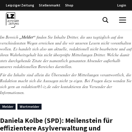
Leipziger Zeitung
Stellenmarkt
Shop
Login
Leipziger Zeitung
Im Bereich
„Melder“
finden Sie Inhalte Dritter, die uns tagtäglich auf den
verschiedensten Wegen erreichen und die wir unseren Lesern nicht vorenthalten
wollen. Es handelt sich also um aktuelle, redaktionell nicht bearbeitete und auf
ihren Wahrheitsgehalt hin nicht überprüfte Mitteilungen Dritter. Welche damit
stets durchgehende Zitate der namentlich genannten Absender außerhalb
unseres redaktionellen Bereiches darstellen.
Für die Inhalte sind allein die Übersender der Mitteilungen verantwortlich, die
Redaktion macht sich die Aussagen nicht zu eigen. Bei Fragen dazu wenden Sie
sich gern an
redaktion@l-iz.de
oder kontaktieren den Versender der
Informationen.
Melder
Wortmelder
Daniela Kolbe (SPD): Meilenstein für
effizientere Asylverwaltung und