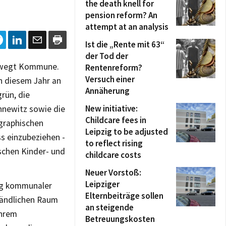
the death knell for
pension reform? An
attempt at an analysis
Ist die „Rente mit 63“
der Tod der
bewegt Kommune.
Rentenreform?
Versuch einer
n diesem Jahr an
Annäherung
rün, die
New initiative:
nnewitz sowie die
Childcare fees in
ographischen
Leipzig to be adjusted
s einzubeziehen -
to reflect rising
chen Kinder- und
childcare costs
Neuer Vorstoß:
Leipziger
ng kommunaler
Elternbeiträge sollen
ländlichen Raum
an steigende
ihrem
Betreuungskosten