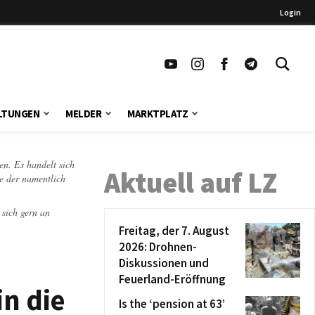
Login
LTUNGEN
MELDER
MARKTPLATZ
en. Es handelt sich
Aktuell auf LZ
te der namentlich
 sich gern an
Freitag, der 7. August
2026: Drohnen-
Diskussionen und
Feuerland-Eröffnung
n die
Is the ‘pension at 63’