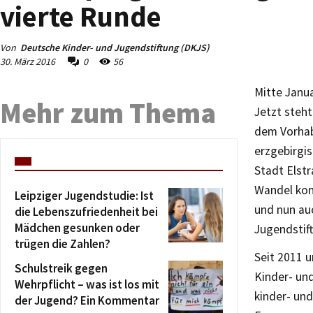
vierte Runde
Von
Deutsche Kinder- und Jugendstiftung (DKJS)
30. März 2016
0
56
Mitte Janu
Mehr zum Thema
Jetzt steht
dem Vorhab
erzgebirgi
Stadt Elstr
Wandel kon
Leipziger Jugendstudie: Ist
und nun au
die Lebenszufriedenheit bei
Mädchen gesunken oder
Jugendstif
trügen die Zahlen?
Seit 2011 
Schulstreik gegen
Kinder- un
Wehrpflicht – was ist los mit
kinder- un
der Jugend? Ein Kommentar