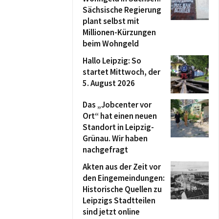
Sächsische Regierung
plant selbst mit
Millionen-Kürzungen
beim Wohngeld
Hallo Leipzig: So
startet Mittwoch, der
5. August 2026
Das „Jobcenter vor
Ort“ hat einen neuen
Standort in Leipzig-
Grünau. Wir haben
nachgefragt
Akten aus der Zeit vor
den Eingemeindungen:
Historische Quellen zu
Leipzigs Stadtteilen
sind jetzt online