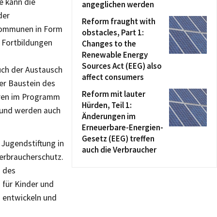
e kann die
angeglichen werden
der
Reform fraught with
 Kommunen in Form
obstacles, Part 1:
n Fortbildungen
Changes to the
Renewable Energy
Sources Act (EEG) also
uch der Austausch
affect consumers
er Baustein des
Reform mit lauter
hren im Programm
Hürden, Teil 1:
 und werden auch
Änderungen im
Erneuerbare-Energien-
Gesetz (EEG) treffen
Jugendstiftung in
auch die Verbraucher
erbraucherschutz.
n des
für Kinder und
u entwickeln und