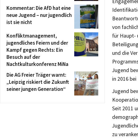
Engagement
Kommentar: Die AfD hat eine
Identifikat
neue Jugend – nur jugendlich
Beantwortu
ist sie nicht
von fachlic
Konfliktmanagement,
für Haupt-
jugendliches Feiern und der
Beteiligung
Kampf gegen Rechts: Ein
und die Ve
Besuch auf der
Programms.
Nachtkulturkonferenz MiNa
Jugend bew
Die AG Freier Träger warnt:
in 2016 bei
„Leipzig riskiert die Zukunft
seiner jungen Generation“
Jugend bew
Kooperatio
Seit 2011 
demographi
Jugendlich
zu veranker