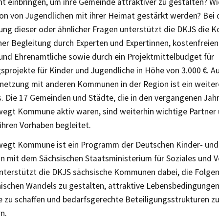
 einbringen, um ihre Gemeinde attraktiver zu gestalten? Wi
ion von Jugendlichen mit ihrer Heimat gestärkt werden? Bei 
ng dieser oder ähnlicher Fragen unterstützt die DKJS die
her Begleitung durch Experten und Expertinnen, kostenfreie
 und Ehrenamtliche sowie durch ein Projektmittelbudget für
sprojekte für Kinder und Jugendliche in Höhe von 3.000 €. A
rnetzung mit anderen Kommunen in der Region ist ein weiter
 Die 17 Gemeinden und Städte, die in den vergangenen Ja
egt Kommune aktiv waren, sind weiterhin wichtige Partner
 ihren Vorhaben begleitet.
egt Kommune ist ein Programm der Deutschen Kinder- und 
n mit dem Sächsischen Staatsministerium für Soziales und V
unterstützt die DKJS sächsische Kommunen dabei, die Folge
schen Wandels zu gestalten, attraktive Lebensbedingungen 
e zu schaffen und bedarfsgerechte Beteiligungsstrukturen z
n.