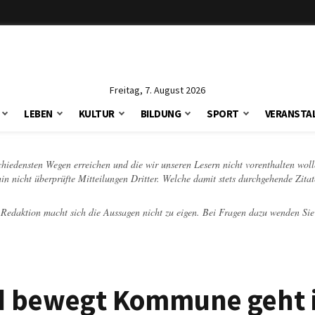
Freitag, 7. August 2026
LEBEN
KULTUR
BILDUNG
SPORT
VERANSTA
schiedensten Wegen erreichen und die wir unseren Lesern nicht vorenthalten woll
hin nicht überprüfte Mitteilungen Dritter. Welche damit stets durchgehende Zita
e Redaktion macht sich die Aussagen nicht zu eigen. Bei Fragen dazu wenden Sie
 bewegt Kommune geht i