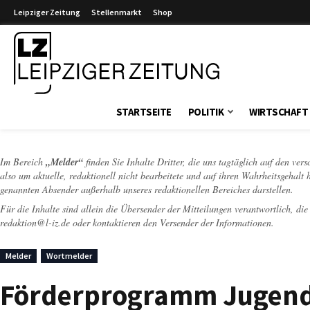
Leipziger Zeitung
Stellenmarkt
Shop
Leipziger Zeitung
STARTSEITE
POLITIK
WIRTSCHAFT
Im Bereich
„Melder“
finden Sie Inhalte Dritter, die uns tagtäglich auf den ver
also um aktuelle, redaktionell nicht bearbeitete und auf ihren Wahrheitsgehalt 
genannten Absender außerhalb unseres redaktionellen Bereiches darstellen.
Für die Inhalte sind allein die Übersender der Mitteilungen verantwortlich, di
redaktion@l-iz.de
oder kontaktieren den Versender der Informationen.
Melder
Wortmelder
Förderprogramm Jugend