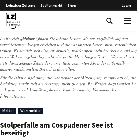
Leipziger Zeitung
Stellenmarkt
Shop
Login
Leipziger Zeitung
Im Bereich
„Melder“
finden Sie Inhalte Dritter, die uns tagtäglich auf den
verschiedensten Wegen erreichen und die wir unseren Lesern nicht vorenthalten
wollen. Es handelt sich also um aktuelle, redaktionell nicht bearbeitete und auf
ihren Wahrheitsgehalt hin nicht überprüfte Mitteilungen Dritter. Welche damit
stets durchgehende Zitate der namentlich genannten Absender außerhalb
unseres redaktionellen Bereiches darstellen.
Für die Inhalte sind allein die Übersender der Mitteilungen verantwortlich, die
Redaktion macht sich die Aussagen nicht zu eigen. Bei Fragen dazu wenden Sie
sich gern an
redaktion@l-iz.de
oder kontaktieren den Versender der
Informationen.
Melder
Wortmelder
Stolperfalle am Cospudener See ist
beseitigt