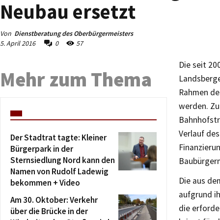
Neubau ersetzt
Von
Dienstberatung des Oberbürgermeisters
5. April 2016
0
57
Die seit 20
Mehr zum Thema
Landsberge
Rahmen des
werden. Zu
Bahnhofstr
Verlauf de
Der Stadtrat tagte: Kleiner
Finanzieru
Bürgerpark in der
Sternsiedlung Nord kann den
Baubürgerm
Namen von Rudolf Ladewig
Die aus de
bekommen + Video
aufgrund ih
Am 30. Oktober: Verkehr
die erforde
über die Brücke in der