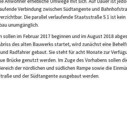
die Anwohner erhebliche Umwege mit sich. Auf Dauer ist jedo
laufende Verbindung zwischen Südtangente und Bahnhofstra
erzichtbar. Die parallel verlaufende Staatsstraße S 1 ist kein
ubau unumgänglich.
en sollen im Februar 2017 beginnen und im August 2018 abge
briss des alten Bauwerks startet, wird zunächst eine Behelf
und Radfahrer gebaut. Sie steht für acht Monate zur Verfüg
eue Brücke genutzt werden. Im Zuge des Vorhabens sollen d
Bereich der nördlichen und südlichen Rampe sowie die Einm
straße und der Südtangente ausgebaut werden.