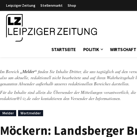
Leipziger Zeitung
Stellenmarkt
Shop
Leipziger Zeitung
STARTSEITE
POLITIK
WIRTSCHAFT
Im Bereich
„Melder“
finden Sie Inhalte Dritter, die uns tagtäglich auf den ver
also um aktuelle, redaktionell nicht bearbeitete und auf ihren Wahrheitsgehalt 
genannten Absender außerhalb unseres redaktionellen Bereiches darstellen.
Für die Inhalte sind allein die Übersender der Mitteilungen verantwortlich, di
redaktion@l-iz.de
oder kontaktieren den Versender der Informationen.
Melder
Wortmelder
Möckern: Landsberger B