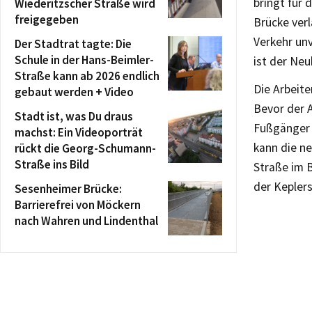
bringt für 
Wiederitzscher Straße wird
freigegeben
Brücke ver
Verkehr unv
Der Stadtrat tagte: Die
Schule in der Hans-Beimler-
ist der Ne
Straße kann ab 2026 endlich
Die Arbeit
gebaut werden + Video
Bevor der A
Stadt ist, was Du draus
Fußgänger 
machst: Ein Videoporträt
kann die n
rückt die Georg-Schumann-
Straße ins Bild
Straße im 
der Kepler
Sesenheimer Brücke:
Barrierefrei von Möckern
nach Wahren und Lindenthal