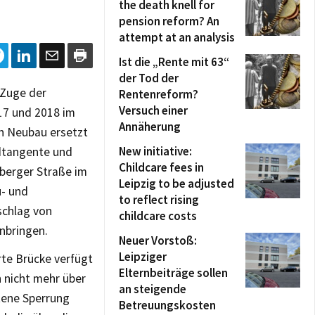
the death knell for
pension reform? An
attempt at an analysis
Ist die „Rente mit 63“
der Tod der
 Zuge der
Rentenreform?
Versuch einer
17 und 2018 im
Annäherung
n Neubau ersetzt
New initiative:
dtangente und
Childcare fees in
berger Straße im
Leipzig to be adjusted
u- und
to reflect rising
schlag von
childcare costs
nbringen.
Neuer Vorstoß:
Leipziger
te Brücke verfügt
Elternbeiträge sollen
n nicht mehr über
an steigende
etene Sperrung
Betreuungskosten