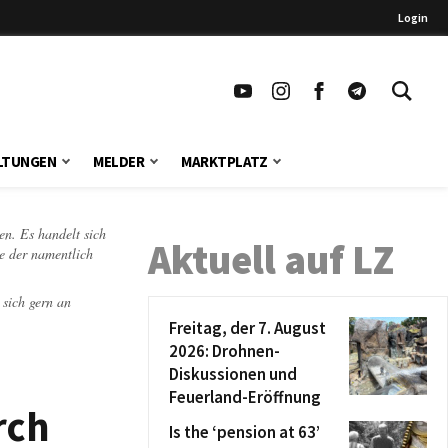
Login
LTUNGEN
MELDER
MARKTPLATZ
en. Es handelt sich
Aktuell auf LZ
te der namentlich
 sich gern an
Freitag, der 7. August
2026: Drohnen-
Diskussionen und
Feuerland-Eröffnung
rch
Is the ‘pension at 63’