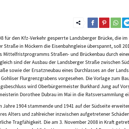
08 für den Kfz-Verkehr gesperrte Landsberger Brücke, die im
r Straße in Möckern die Eisenbahngleise überspannt, soll 20
 Mittelfristprogramms Straßen- und Brückenbau durch eine
gleich sind der Ausbau der Landsberger Straße zwischen Sü
aße sowie der Ersatzneubau eines Durchlasses an der Lands
s Gohliser Flurgrenzgrabens vorgesehen. Die Vorlage zum Ba
ngsbeschluss wird Oberbürgermeister Burkhard Jung auf Vor
eisterin Dorothee Dubrau im Mai in die Ratsversammlung ei
m Jahre 1904 stammende und 1941 auf der Südseite erweiter
res Alters und zahlreicher inzwischen aufgetretener Schäde
rliche Tragfähigkeit. Die am 3. November 2008 in Kraft getr