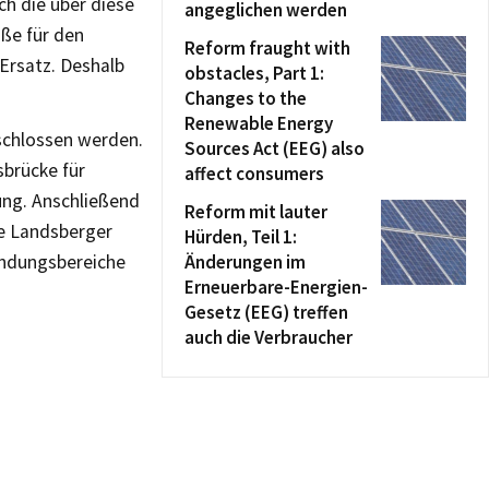
ch die über diese
angeglichen werden
ße für den
Reform fraught with
 Ersatz. Deshalb
obstacles, Part 1:
Changes to the
Renewable Energy
schlossen werden.
Sources Act (EEG) also
sbrücke für
affect consumers
ung. Anschließend
Reform mit lauter
ie Landsberger
Hürden, Teil 1:
ündungsbereiche
Änderungen im
Erneuerbare-Energien-
Gesetz (EEG) treffen
auch die Verbraucher