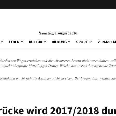
Samstag, 8. August 2026
LEBEN
KULTUR
BILDUNG
SPORT
VERANSTA
schiedensten Wegen erreichen und die wir unseren Lesern nicht vorenthalten woll
hin nicht überprüfte Mitteilungen Dritter. Welche damit stets durchgehende Zita
e Redaktion macht sich die Aussagen nicht zu eigen. Bei Fragen dazu wenden Sie
rücke wird 2017/2018 du