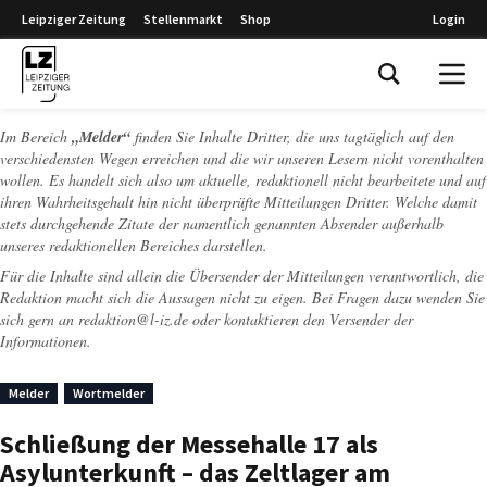
Leipziger Zeitung
Stellenmarkt
Shop
Login
Leipziger Zeitung
Im Bereich
„Melder“
finden Sie Inhalte Dritter, die uns tagtäglich auf den
verschiedensten Wegen erreichen und die wir unseren Lesern nicht vorenthalten
wollen. Es handelt sich also um aktuelle, redaktionell nicht bearbeitete und auf
ihren Wahrheitsgehalt hin nicht überprüfte Mitteilungen Dritter. Welche damit
stets durchgehende Zitate der namentlich genannten Absender außerhalb
unseres redaktionellen Bereiches darstellen.
Für die Inhalte sind allein die Übersender der Mitteilungen verantwortlich, die
Redaktion macht sich die Aussagen nicht zu eigen. Bei Fragen dazu wenden Sie
sich gern an
redaktion@l-iz.de
oder kontaktieren den Versender der
Informationen.
Melder
Wortmelder
Schließung der Messehalle 17 als
Asylunterkunft – das Zeltlager am