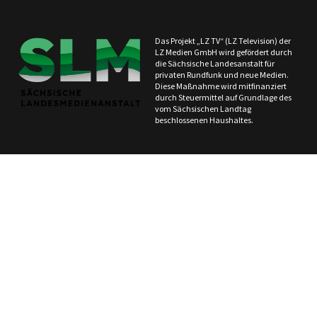
Das Projekt „LZ TV“ (LZ Television) der
LZ Medien GmbH wird gefördert durch
die Sächsische Landesanstalt für
privaten Rundfunk und neue Medien.
Diese Maßnahme wird mitfinanziert
durch Steuermittel auf Grundlage des
vom Sächsischen Landtag
beschlossenen Haushaltes.