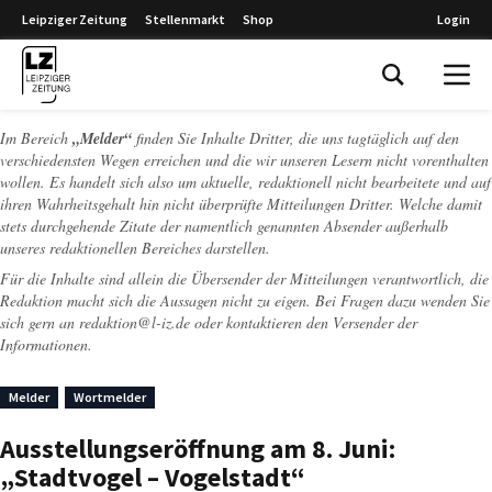
Leipziger Zeitung
Stellenmarkt
Shop
Login
Leipziger Zeitung
Im Bereich
„Melder“
finden Sie Inhalte Dritter, die uns tagtäglich auf den
verschiedensten Wegen erreichen und die wir unseren Lesern nicht vorenthalten
wollen. Es handelt sich also um aktuelle, redaktionell nicht bearbeitete und auf
ihren Wahrheitsgehalt hin nicht überprüfte Mitteilungen Dritter. Welche damit
stets durchgehende Zitate der namentlich genannten Absender außerhalb
unseres redaktionellen Bereiches darstellen.
Für die Inhalte sind allein die Übersender der Mitteilungen verantwortlich, die
Redaktion macht sich die Aussagen nicht zu eigen. Bei Fragen dazu wenden Sie
sich gern an
redaktion@l-iz.de
oder kontaktieren den Versender der
Informationen.
Melder
Wortmelder
Ausstellungseröffnung am 8. Juni:
„Stadtvogel – Vogelstadt“