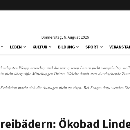
Donnerstag, 6. August 2026
LEBEN
KULTUR
BILDUNG
SPORT
VERANSTA
schiedensten Wegen erreichen und die wir unseren Lesern nicht vorenthalten woll
hin nicht überprüfte Mitteilungen Dritter. Welche damit stets durchgehende Zita
e Redaktion macht sich die Aussagen nicht zu eigen. Bei Fragen dazu wenden Sie
 Freibädern: Ökobad Lind