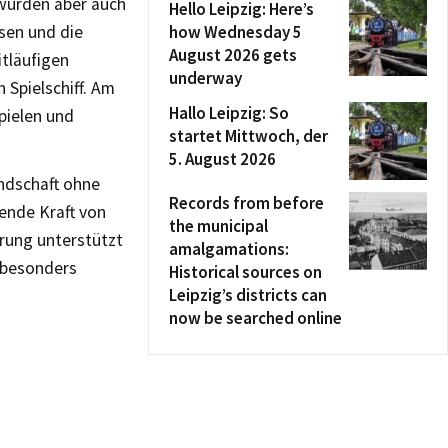
 wurden aber auch
Hello Leipzig: Here’s
sen und die
how Wednesday 5
August 2026 gets
itläufigen
underway
 Spielschiff. Am
Hallo Leipzig: So
pielen und
startet Mittwoch, der
5. August 2026
andschaft ohne
Records from before
gende Kraft von
the municipal
rung unterstützt
amalgamations:
 besonders
Historical sources on
Leipzig’s districts can
now be searched online