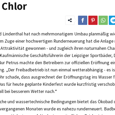
 Chlor
 Lindenthal hat nach mehrmonatigem Umbau planmäßig wie
"Im Zuge einer hochwertigen Runderneuerung hat die Anlage
 Attraktivität gewonnen - und zugleich ihren naturnahen Cha
Kaufmännische Geschäftsführerin der Leipziger Sportbäder, D
Nur Petrus machte den Betreibern zur offiziellen Eröffnung ei
g. „Der Freibadbetrieb ist nun einmal wetterabhängig - es is
ehr schade, dass ausgrechnet der Eröffnungstag ins Wasser f
Das für heute geplante Kinderfest wurde kurzfristig verschob
all bei besserem Wetter nach.“
iche und wassertechnische Bedingungen bietet das Ökobad d
en vergangenen Monaten wurde es nahezu runderneuert. Badbe