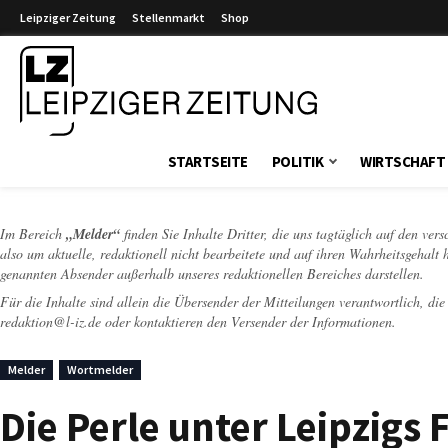
Leipziger Zeitung
Stellenmarkt
Shop
Leipziger Zeitung
STARTSEITE
POLITIK
WIRTSCHAFT
Im Bereich
„Melder“
finden Sie Inhalte Dritter, die uns tagtäglich auf den ver
also um aktuelle, redaktionell nicht bearbeitete und auf ihren Wahrheitsgehalt 
genannten Absender außerhalb unseres redaktionellen Bereiches darstellen.
Für die Inhalte sind allein die Übersender der Mitteilungen verantwortlich, di
redaktion@l-iz.de
oder kontaktieren den Versender der Informationen.
Melder
Wortmelder
Die Perle unter Leipzigs