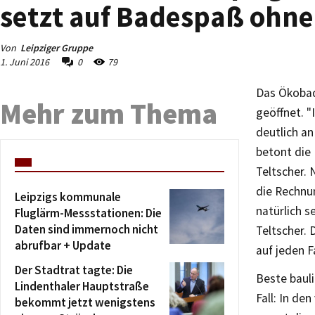
setzt auf Badespaß ohne
Von
Leipziger Gruppe
1. Juni 2016
0
79
Das Ökobad
Mehr zum Thema
geöffnet. 
deutlich an
betont die 
Teltscher. 
die Rechnun
Leipzigs kommunale
natürlich s
Fluglärm-Messstationen: Die
Daten sind immernoch nicht
Teltscher. 
abrufbar + Update
auf jeden F
Der Stadtrat tagte: Die
Beste baul
Lindenthaler Hauptstraße
Fall: In d
bekommt jetzt wenigstens