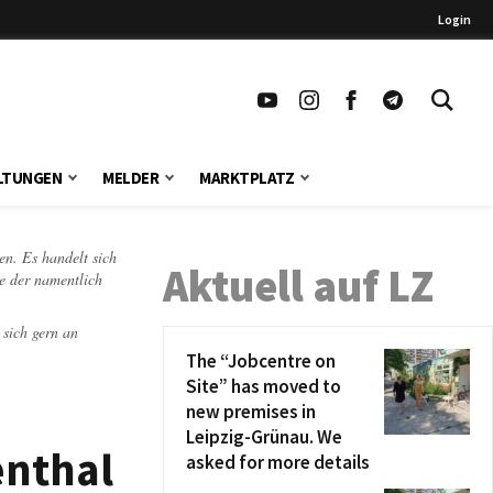
Login
LTUNGEN
MELDER
MARKTPLATZ
en. Es handelt sich
Aktuell auf LZ
te der namentlich
 sich gern an
The “Jobcentre on
Site” has moved to
new premises in
Leipzig-Grünau. We
enthal
asked for more details