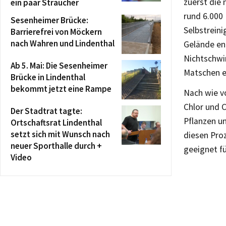
zuerst die
ein paar Sträucher
rund 6.000
Sesenheimer Brücke:
Selbstreini
Barrierefrei von Möckern
nach Wahren und Lindenthal
Gelände ent
Nichtschwi
Ab 5. Mai: Die Sesenheimer
Matschen e
Brücke in Lindenthal
bekommt jetzt eine Rampe
Nach wie vo
Chlor und C
Der Stadtrat tagte:
Pflanzen u
Ortschaftsrat Lindenthal
setzt sich mit Wunsch nach
diesen Pro
neuer Sporthalle durch +
geeignet fü
Video