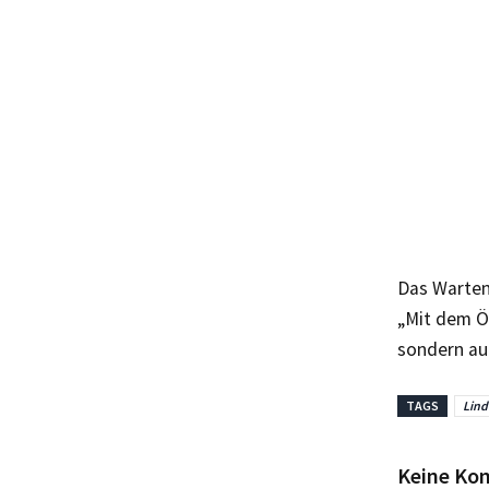
Das Warten 
„Mit dem Ök
sondern auc
TAGS
Lind
Keine Ko