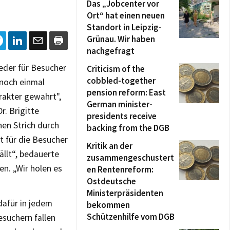
Das „Jobcenter vor
Ort“ hat einen neuen
Standort in Leipzig-
Grünau. Wir haben
nachgefragt
der für Besucher
Criticism of the
cobbled-together
 noch einmal
pension reform: East
rakter gewahrt",
German minister-
r. Brigitte
presidents receive
nen Strich durch
backing from the DGB
t für die Besucher
Kritik an der
ällt“, bedauerte
zusammengeschustert
en. „Wir holen es
en Rentenreform:
Ostdeutsche
Ministerpräsidenten
afür in jedem
bekommen
Schützenhilfe vom DGB
suchern fallen