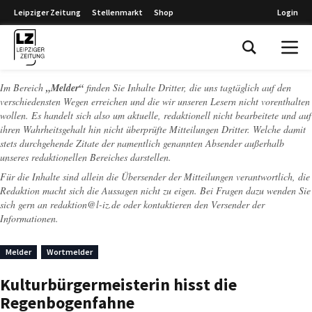
Leipziger Zeitung
Stellenmarkt
Shop
Login
Leipziger Zeitung
Im Bereich
„Melder“
finden Sie Inhalte Dritter, die uns tagtäglich auf den
verschiedensten Wegen erreichen und die wir unseren Lesern nicht vorenthalten
wollen. Es handelt sich also um aktuelle, redaktionell nicht bearbeitete und auf
ihren Wahrheitsgehalt hin nicht überprüfte Mitteilungen Dritter. Welche damit
stets durchgehende Zitate der namentlich genannten Absender außerhalb
unseres redaktionellen Bereiches darstellen.
Für die Inhalte sind allein die Übersender der Mitteilungen verantwortlich, die
Redaktion macht sich die Aussagen nicht zu eigen. Bei Fragen dazu wenden Sie
sich gern an
redaktion@l-iz.de
oder kontaktieren den Versender der
Informationen.
Melder
Wortmelder
Kulturbürgermeisterin hisst die
Regenbogenfahne