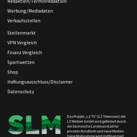
Redaktion/Terminredaktion
Werbung/Mediadaten
Verkaufsstellen
Stellenmarkt
VPN Vergleich
Finanz Vergleich
Sportwetten
Shop
Haftungsausschluss/Disclaimer
Datenschutz
Das Projekt „LZ TV“ (LZ Television) der
LZ Medien GmbH wird gefördert durch
die Sächsische Landesanstalt für
privaten Rundfunk und neue Medien.
Diese Maßnahme wird mitfinanziert