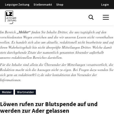
Leipziger Zeitung
Stellenmarkt
Shop
Login
Leipziger Zeitung
Im Bereich
„Melder“
finden Sie Inhalte Dritter, die uns tagtäglich auf den
verschiedensten Wegen erreichen und die wir unseren Lesern nicht vorenthalten
wollen. Es handelt sich also um aktuelle, redaktionell nicht bearbeitete und auf
ihren Wahrheitsgehalt hin nicht überprüfte Mitteilungen Dritter. Welche damit
stets durchgehende Zitate der namentlich genannten Absender außerhalb
unseres redaktionellen Bereiches darstellen.
Für die Inhalte sind allein die Übersender der Mitteilungen verantwortlich, die
Redaktion macht sich die Aussagen nicht zu eigen. Bei Fragen dazu wenden Sie
sich gern an
redaktion@l-iz.de
oder kontaktieren den Versender der
Informationen.
Melder
Wortmelder
Löwen rufen zur Blutspende auf und
werden zur Ader gelassen