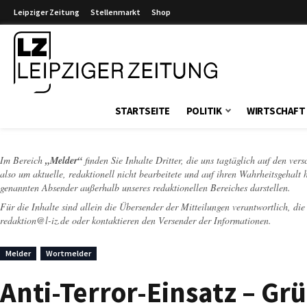
Leipziger Zeitung
Stellenmarkt
Shop
Leipziger Zeitung
STARTSEITE
POLITIK
WIRTSCHAFT
Im Bereich
„Melder“
finden Sie Inhalte Dritter, die uns tagtäglich auf den ver
also um aktuelle, redaktionell nicht bearbeitete und auf ihren Wahrheitsgehalt 
genannten Absender außerhalb unseres redaktionellen Bereiches darstellen.
Für die Inhalte sind allein die Übersender der Mitteilungen verantwortlich, di
redaktion@l-iz.de
oder kontaktieren den Versender der Informationen.
Melder
Wortmelder
Anti-Terror-Einsatz – Gr