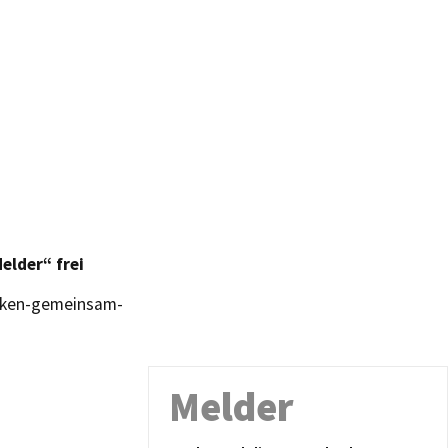
elder“ frei
acken-gemeinsam-
Melder