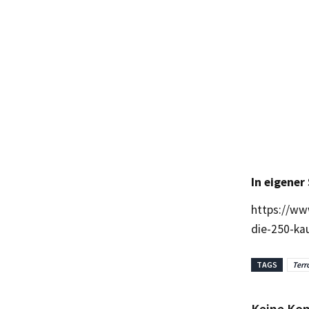
In eigener
https://ww
die-250-ka
TAGS
Terr
Keine Ko