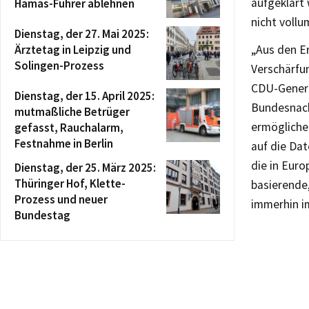
aufgeklärt
Hamas-Führer ablehnen
nicht vollu
Dienstag, der 27. Mai 2025:
Ärztetag in Leipzig und
„Aus den E
Solingen-Prozess
Verschärfu
CDU-Genera
Dienstag, der 15. April 2025:
Bundesnachr
mutmaßliche Betrüger
ermöglichen
gefasst, Rauchalarm,
Festnahme in Berlin
auf die Dat
die in Euro
Dienstag, der 25. März 2025:
Thüringer Hof, Klette-
basierende,
Prozess und neuer
immerhin i
Bundestag