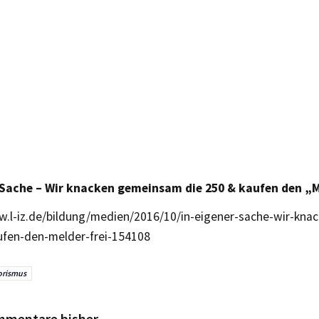
 Sache – Wir knacken gemeinsam die 250 & kaufen den „M
w.l-iz.de/bildung/medien/2016/10/in-eigener-sache-wir-kn
ufen-den-melder-frei-154108
orismus
mmentare bisher