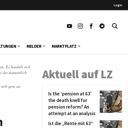
Login
LTUNGEN
MELDER
MARKTPLATZ
en. Es handelt sich
Aktuell auf LZ
te der namentlich
 sich gern an
Is the ‘pension at 63’
the death knell for
pension reform? An
attempt at an analysis
m
Ist die „Rente mit 63“