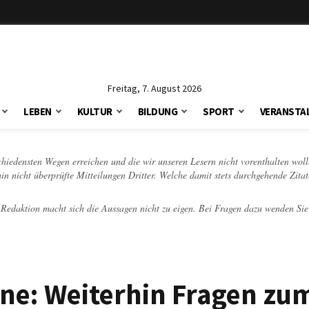
Freitag, 7. August 2026
LEBEN
KULTUR
BILDUNG
SPORT
VERANSTA
schiedensten Wegen erreichen und die wir unseren Lesern nicht vorenthalten woll
hin nicht überprüfte Mitteilungen Dritter. Welche damit stets durchgehende Zita
e Redaktion macht sich die Aussagen nicht zu eigen. Bei Fragen dazu wenden Sie
üne: Weiterhin Fragen zu