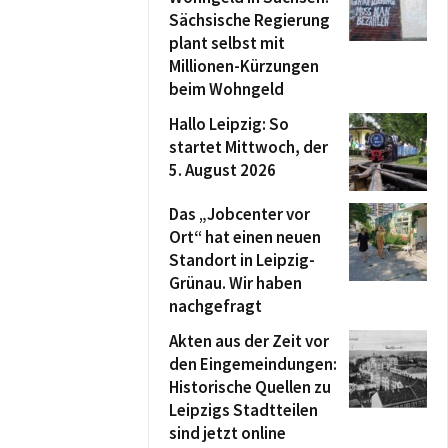
Sächsische Regierung
plant selbst mit
Millionen-Kürzungen
beim Wohngeld
Hallo Leipzig: So
startet Mittwoch, der
5. August 2026
Das „Jobcenter vor
Ort“ hat einen neuen
Standort in Leipzig-
Grünau. Wir haben
nachgefragt
Akten aus der Zeit vor
den Eingemeindungen:
Historische Quellen zu
Leipzigs Stadtteilen
sind jetzt online