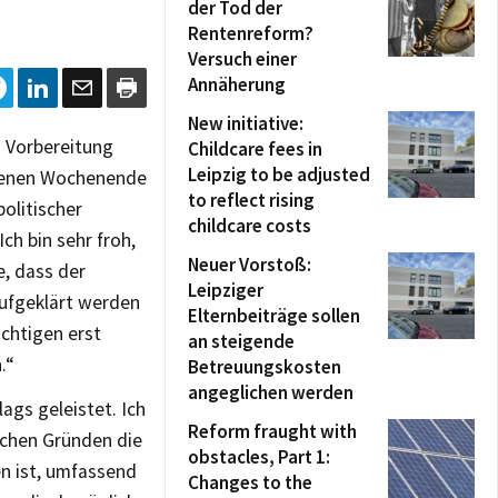
der Tod der
Rentenreform?
Versuch einer
Annäherung
New initiative:
 Vorbereitung
Childcare fees in
Leipzig to be adjusted
ngenen Wochenende
to reflect rising
olitischer
childcare costs
ch bin sehr froh,
Neuer Vorstoß:
, dass der
Leipziger
ufgeklärt werden
Elternbeiträge sollen
chtigen erst
an steigende
.“
Betreuungskosten
angeglichen werden
ags geleistet. Ich
Reform fraught with
lchen Gründen die
obstacles, Part 1:
n ist, umfassend
Changes to the