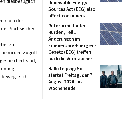
en diesbezüglich
Renewable Energy
Sources Act (EEG) also
affect consumers
en nach der
Reform mit lauter
 des Sächsischen
Hürden, Teil 1:
Änderungen im
rber zu
Erneuerbare-Energien-
Gesetz (EEG) treffen
eibehörden Zugriff
auch die Verbraucher
 gespeichert sind,
ordnung
Hallo Leipzig: So
startet Freitag, der 7.
n bewegt sich
August 2026, ins
Wochenende