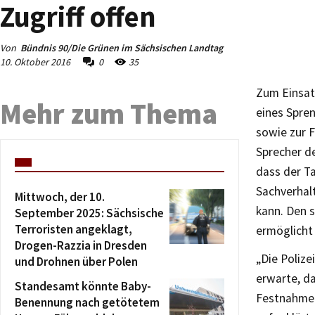
Zugriff offen
Von
Bündnis 90/Die Grünen im Sächsischen Landtag
10. Oktober 2016
0
35
Zum Einsat
Mehr zum Thema
eines Spre
sowie zur 
Sprecher de
dass der T
Sachverhal
Mittwoch, der 10.
kann. Den s
September 2025: Sächsische
Terroristen angeklagt,
ermöglicht 
Drogen-Razzia in Dresden
„Die Polize
und Drohnen über Polen
erwarte, d
Standesamt könnte Baby-
Festnahme 
Benennung nach getötetem