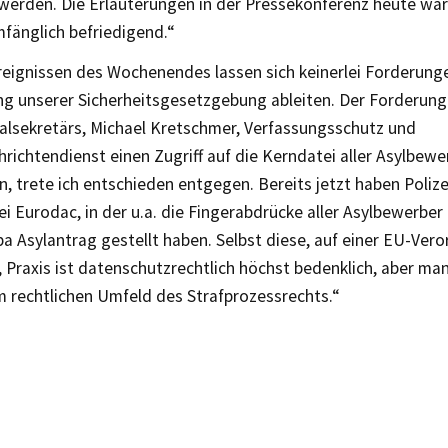
 werden. Die Erläuterungen in der Pressekonferenz heute war
mfänglich befriedigend.“
reignissen des Wochenendes lassen sich keinerlei Forderung
ng unserer Sicherheitsgesetzgebung ableiten. Der Forderung
lsekretärs, Michael Kretschmer, Verfassungsschutz und
ichtendienst einen Zugriff auf die Kerndatei aller Asylbewe
, trete ich entschieden entgegen. Bereits jetzt haben Poliz
ei Eurodac, in der u.a. die Fingerabdrücke aller Asylbewerber
pa Asylantrag gestellt haben. Selbst diese, auf einer EU-Ver
 Praxis ist datenschutzrechtlich höchst bedenklich, aber ma
m rechtlichen Umfeld des Strafprozessrechts.“