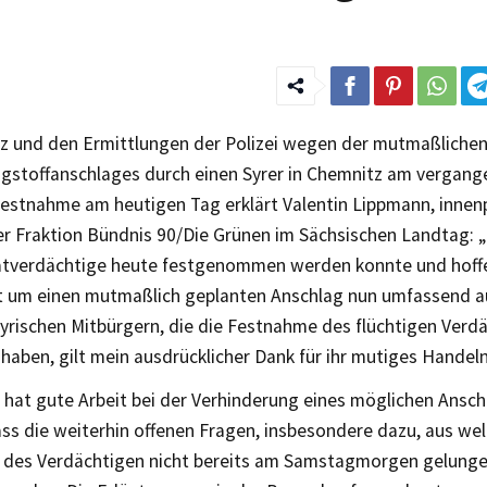
z und den Ermittlungen der Polizei wegen der mutmaßlichen
ngstoffanschlages durch einen Syrer in Chemnitz am verga
Festnahme am heutigen Tag erklärt Valentin Lippmann, innenp
r Fraktion Bündnis 90/Die Grünen im Sächsischen Landtag: „I
atverdächtige heute festgenommen werden konnte und hoffe
t um einen mutmaßlich geplanten Anschlag nun umfassend a
yrischen Mitbürgern, die die Festnahme des flüchtigen Verdä
haben, gilt mein ausdrücklicher Dank für ihr mutiges Handeln
i hat gute Arbeit bei der Verhinderung eines möglichen Anschl
ass die weiterhin offenen Fragen, insbesondere dazu, aus we
des Verdächtigen nicht bereits am Samstagmorgen gelunge