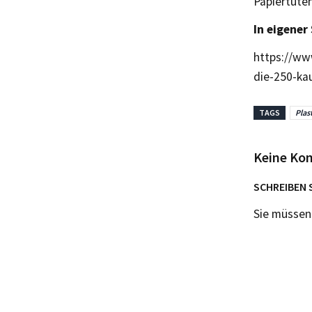
Papiertüten
In eigener
https://ww
die-250-ka
TAGS
Plas
Keine Ko
SCHREIBEN 
Sie müsse