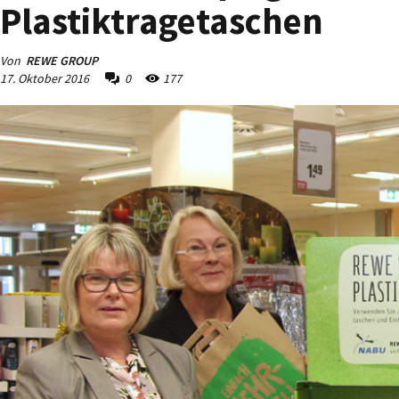
Plastiktragetaschen
Von
REWE GROUP
17. Oktober 2016
0
177