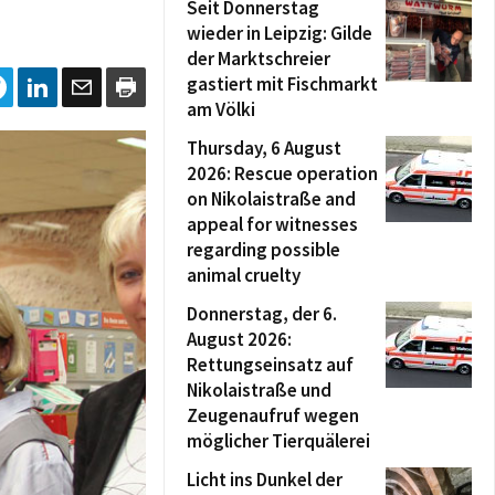
Seit Donnerstag
wieder in Leipzig: Gilde
der Marktschreier
gastiert mit Fischmarkt
am Völki
Thursday, 6 August
2026: Rescue operation
on Nikolaistraße and
appeal for witnesses
regarding possible
animal cruelty
Donnerstag, der 6.
August 2026:
Rettungseinsatz auf
Nikolaistraße und
Zeugenaufruf wegen
möglicher Tierquälerei
Licht ins Dunkel der