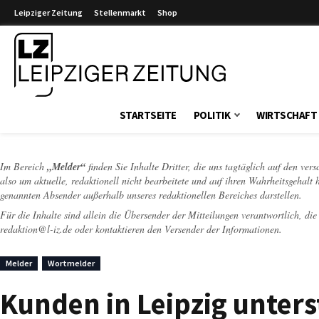
Leipziger Zeitung
Stellenmarkt
Shop
Leipziger Zeitung
STARTSEITE
POLITIK
WIRTSCHAFT
Im Bereich
„Melder“
finden Sie Inhalte Dritter, die uns tagtäglich auf den ver
also um aktuelle, redaktionell nicht bearbeitete und auf ihren Wahrheitsgehalt 
genannten Absender außerhalb unseres redaktionellen Bereiches darstellen.
Für die Inhalte sind allein die Übersender der Mitteilungen verantwortlich, di
redaktion@l-iz.de
oder kontaktieren den Versender der Informationen.
Melder
Wortmelder
Kunden in Leipzig unters