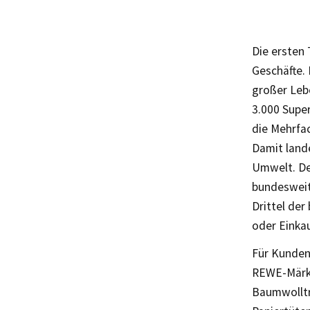
Die ersten
Geschäfte. 
großer Leb
3.000 Supe
die Mehrfa
Damit lande
Umwelt. De
bundesweit
Drittel de
oder Einkau
Für Kunden,
REWE-Märkt
Baumwolltr