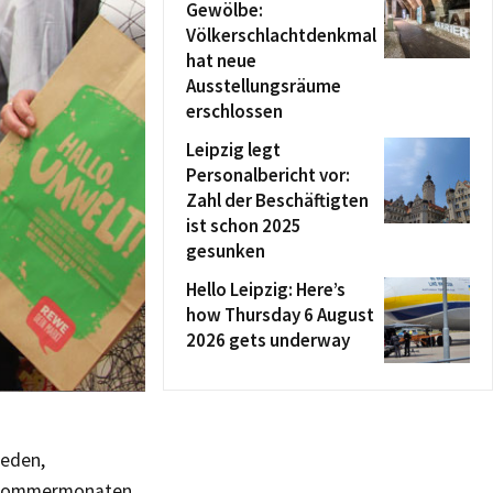
Gewölbe:
Völkerschlachtdenkmal
hat neue
Ausstellungsräume
erschlossen
Leipzig legt
Personalbericht vor:
Zahl der Beschäftigten
ist schon 2025
gesunken
Hello Leipzig: Here’s
how Thursday 6 August
2026 gets underway
ieden,
en Sommermonaten