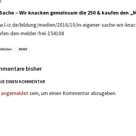
.
 Sache – Wir knacken gemeinsam die 250 & kaufen den „M
w.l-iz.de/bildung/medien/2016/10/in-eigener-sache-wir-kn
ufen-den-melder-frei-154108
tiktüten
REWE
mmentare bisher
SIE EINEN KOMMENTAR
n
angemeldet
sein, um einen Kommentar abzugeben.