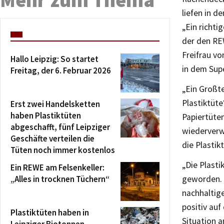
liefen in 
„Ein richt
der den REW
Freifrau vo
Hallo Leipzig: So startet
in dem Sup
Freitag, der 6. Februar 2026
„Ein Großte
Plastiktüt
Erst zwei Handelsketten
haben Plastiktüten
Papiertüte
abgeschafft, fünf Leipziger
wiederverw
Geschäfte verteilen die
die Plastik
Tüten noch immer kostenlos
„Die Plast
Ein REWE am Felsenkeller:
„Alles in trocknen Tüchern“
geworden. 
nachhaltige
positiv auf
Plastiktüten haben in
Situation 
Leipziger Biotonnen