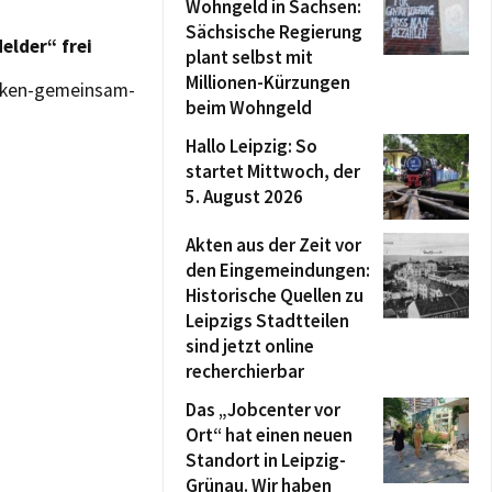
Wohngeld in Sachsen:
Sächsische Regierung
elder“ frei
plant selbst mit
Millionen-Kürzungen
acken-gemeinsam-
beim Wohngeld
Hallo Leipzig: So
startet Mittwoch, der
5. August 2026
Akten aus der Zeit vor
den Eingemeindungen:
Historische Quellen zu
Leipzigs Stadtteilen
sind jetzt online
recherchierbar
Das „Jobcenter vor
Ort“ hat einen neuen
Standort in Leipzig-
Grünau. Wir haben