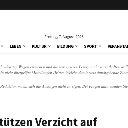
Freitag, 7. August 2026
LEBEN
KULTUR
BILDUNG
SPORT
VERANSTA
schiedensten Wegen erreichen und die wir unseren Lesern nicht vorenthalten woll
hin nicht überprüfte Mitteilungen Dritter. Welche damit stets durchgehende Zita
e Redaktion macht sich die Aussagen nicht zu eigen. Bei Fragen dazu wenden Sie
tützen Verzicht auf