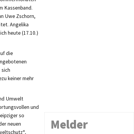
vom Kassenband.
ann Uwe Zschorn,
tet. Angelika
ich heute (17.10.)
uf die
 angebotenen
 sich
ezu keiner mehr
 und Umwelt
ortungsvollen und
Leipziger so
Melder
 der neuen
weltschutz“,