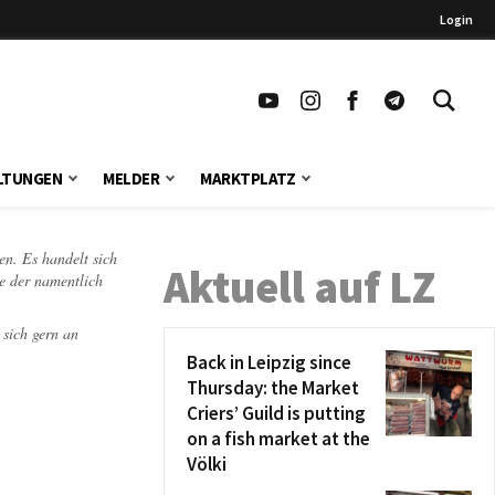
Login
LTUNGEN
MELDER
MARKTPLATZ
en. Es handelt sich
Aktuell auf LZ
te der namentlich
 sich gern an
Back in Leipzig since
Thursday: the Market
Criers’ Guild is putting
on a fish market at the
Völki