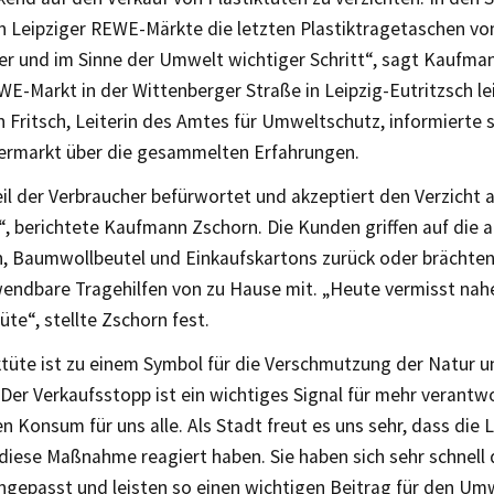
den Leipziger REWE-Märkte die letzten Plastiktragetaschen 
iger und im Sinne der Umwelt wichtiger Schritt“, sagt Kaufm
E-Markt in der Wittenberger Straße in Leipzig-Eutritzsch lei
n Fritsch, Leiterin des Amtes für Umweltschutz, informierte s
ermarkt über die gesammelten Erfahrungen.
il der Verbraucher befürwortet und akzeptiert den Verzicht a
e“, berichtete Kaufmann Zschorn. Die Kunden griffen auf die
n, Baumwollbeutel und Einkaufskartons zurück oder brächten
endbare Tragehilfen von zu Hause mit. „Heute vermisst nah
tüte“, stellte Zschorn fest.
iktüte ist zu einem Symbol für die Verschmutzung der Natur
Der Verkaufsstopp ist ein wichtiges Signal für mehr verantw
n Konsum für uns alle. Als Stadt freut es uns sehr, dass die 
 diese Maßnahme reagiert haben. Sie haben sich sehr schnell
angepasst und leisten so einen wichtigen Beitrag für den Um