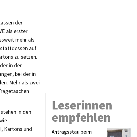
Kassen der
WE als erster
esweit mehr als
 stattdessen auf
rtons zu setzen.
der in der
gen, bei der in
en. Mehr als zwei
 Tragetaschen
Leserinnen
 stehen in den
empfehlen
wie
l, Kartons und
Antragsstau beim