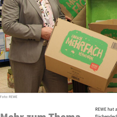
Foto: REWE
REWE hat a
Mehr zum Thema
flächendec