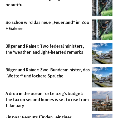
beautiful
So schön wird das neue „Feuerland“ im Zoo
+ Galerie
Bilger and Rainer: Two federal ministers,
the ‘weather’ and light-hearted remarks
Bilger und Rainer: Zwei Bundesminister, das
„Wetter“ und lockere Sprüche
A drop in the ocean for Leipzig’s budget:
the tax on second homes is set to rise from
1 January
Ein paar Peanuts für den Leipziger