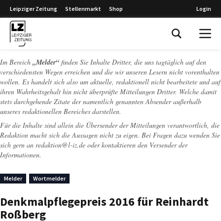
Leipziger Zeitung
Stellenmarkt
Shop
Login
Leipziger Zeitung
Im Bereich
„Melder“
finden Sie Inhalte Dritter, die uns tagtäglich auf den
verschiedensten Wegen erreichen und die wir unseren Lesern nicht vorenthalten
wollen. Es handelt sich also um aktuelle, redaktionell nicht bearbeitete und auf
ihren Wahrheitsgehalt hin nicht überprüfte Mitteilungen Dritter. Welche damit
stets durchgehende Zitate der namentlich genannten Absender außerhalb
unseres redaktionellen Bereiches darstellen.
Für die Inhalte sind allein die Übersender der Mitteilungen verantwortlich, die
Redaktion macht sich die Aussagen nicht zu eigen. Bei Fragen dazu wenden Sie
sich gern an
redaktion@l-iz.de
oder kontaktieren den Versender der
Informationen.
Melder
Wortmelder
Denkmalpflegepreis 2016 für Reinhardt
Roßberg