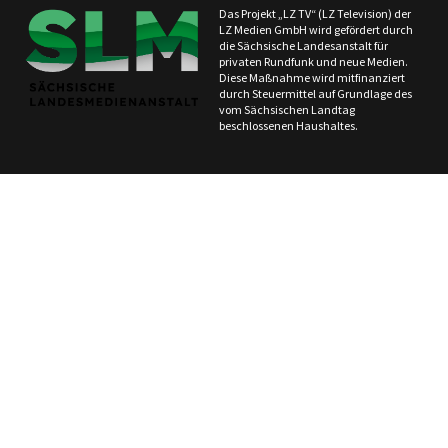
Das Projekt „LZ TV“ (LZ Television) der
LZ Medien GmbH wird gefördert durch
die Sächsische Landesanstalt für
privaten Rundfunk und neue Medien.
Diese Maßnahme wird mitfinanziert
durch Steuermittel auf Grundlage des
vom Sächsischen Landtag
beschlossenen Haushaltes.