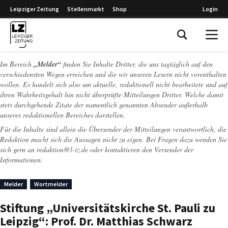
Leipziger Zeitung
Stellenmarkt
Shop
Login
Leipziger Zeitung
Im Bereich
„Melder“
finden Sie Inhalte Dritter, die uns tagtäglich auf den
verschiedensten Wegen erreichen und die wir unseren Lesern nicht vorenthalten
wollen. Es handelt sich also um aktuelle, redaktionell nicht bearbeitete und auf
ihren Wahrheitsgehalt hin nicht überprüfte Mitteilungen Dritter. Welche damit
stets durchgehende Zitate der namentlich genannten Absender außerhalb
unseres redaktionellen Bereiches darstellen.
Für die Inhalte sind allein die Übersender der Mitteilungen verantwortlich, die
Redaktion macht sich die Aussagen nicht zu eigen. Bei Fragen dazu wenden Sie
sich gern an
redaktion@l-iz.de
oder kontaktieren den Versender der
Informationen.
Melder
Wortmelder
Stiftung „Universitätskirche St. Pauli zu
Leipzig“: Prof. Dr. Matthias Schwarz