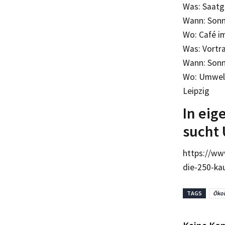
Was: Saatg
Wann: Sonnt
Wo: Café im
Was: Vortr
Wann: Sonn
Wo: Umwelt
Leipzig
In eig
sucht 
https://ww
die-250-ka
TAGS
Öko