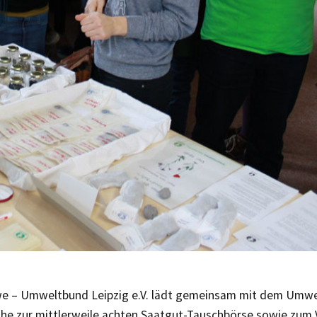
e – Umweltbund Leipzig e.V. lädt gemeinsam mit dem Umwe
he zur mittlerweile achten Saatgut-Tauschbörse sowie zum 