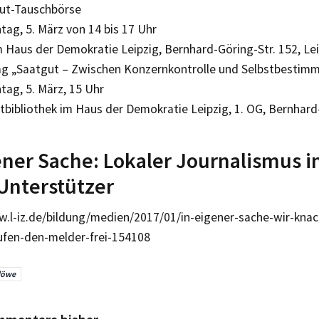
ut-Tauschbörse
ag, 5. März von 14 bis 17 Uhr
 Haus der Demokratie Leipzig, Bernhard-Göring-Str. 152, Le
ag „Saatgut – Zwischen Konzernkontrolle und Selbstbestim
tag, 5. März, 15 Uhr
bibliothek im Haus der Demokratie Leipzig, 1. OG, Bernhard-
ener Sache: Lokaler Journalismus i
Unterstützer
w.l-iz.de/bildung/medien/2017/01/in-eigener-sache-wir-kn
ufen-den-melder-frei-154108
löwe