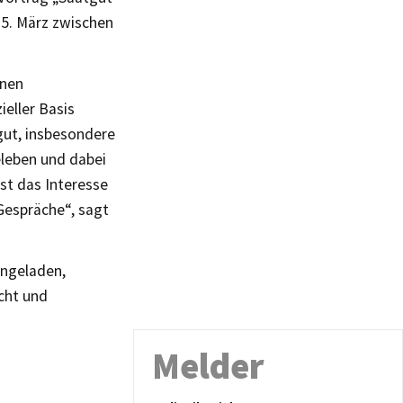
5. März zwischen
nnen
eller Basis
gut, insbesondere
eleben und dabei
ist das Interesse
Gespräche“, sagt
ingeladen,
cht und
Melder