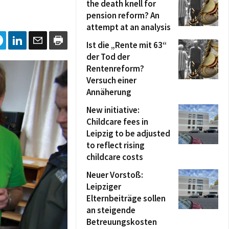
the death knell for
pension reform? An
attempt at an analysis
Ist die „Rente mit 63“
der Tod der
Rentenreform?
Versuch einer
Annäherung
New initiative:
Childcare fees in
Leipzig to be adjusted
to reflect rising
childcare costs
Neuer Vorstoß:
Leipziger
Elternbeiträge sollen
an steigende
Betreuungskosten