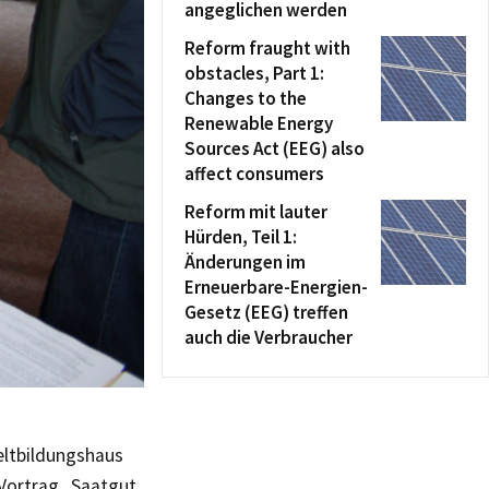
angeglichen werden
Reform fraught with
obstacles, Part 1:
Changes to the
Renewable Energy
Sources Act (EEG) also
affect consumers
Reform mit lauter
Hürden, Teil 1:
Änderungen im
Erneuerbare-Energien-
Gesetz (EEG) treffen
auch die Verbraucher
ltbildungshaus
Vortrag „Saatgut