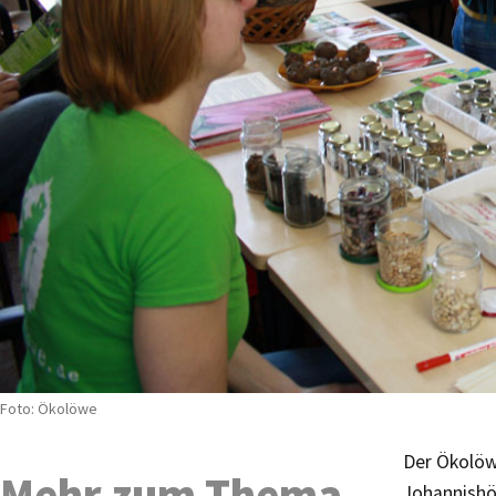
Foto: Ökolöwe
Der Ökolöw
Mehr zum Thema
Johannishö