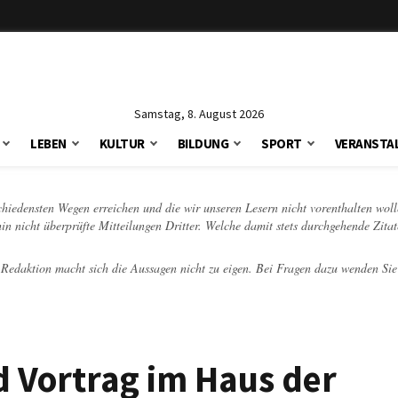
Samstag, 8. August 2026
LEBEN
KULTUR
BILDUNG
SPORT
VERANSTA
schiedensten Wegen erreichen und die wir unseren Lesern nicht vorenthalten woll
hin nicht überprüfte Mitteilungen Dritter. Welche damit stets durchgehende Zita
e Redaktion macht sich die Aussagen nicht zu eigen. Bei Fragen dazu wenden Sie
 Vortrag im Haus der