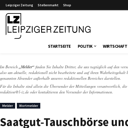
Leipziger Zeitung
Stellenmarkt
Shop
Leipziger Zeitung
STARTSEITE
POLITIK
WIRTSCHAFT
Im Bereich
„Melder“
finden Sie Inhalte Dritter, die uns tagtäglich auf den ver
also um aktuelle, redaktionell nicht bearbeitete und auf ihren Wahrheitsgehalt 
genannten Absender außerhalb unseres redaktionellen Bereiches darstellen.
Für die Inhalte sind allein die Übersender der Mitteilungen verantwortlich, di
redaktion@l-iz.de
oder kontaktieren den Versender der Informationen.
Melder
Wortmelder
Saatgut-Tauschbörse und