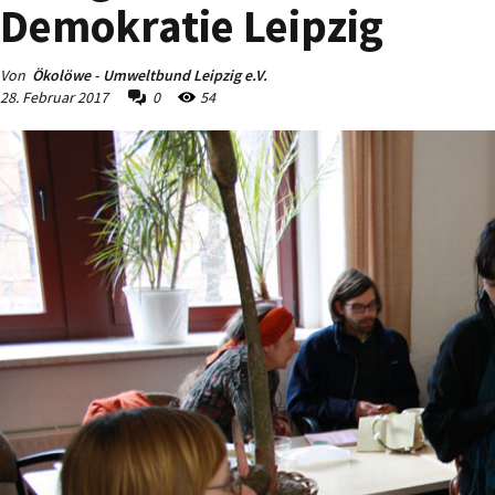
Demokratie Leipzig
Von
Ökolöwe - Umweltbund Leipzig e.V.
28. Februar 2017
0
54