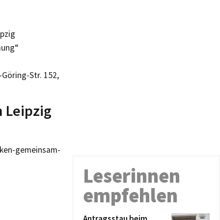
ipzig
mung“
Göring-Str. 152,
n Leipzig
acken-gemeinsam-
Leserinnen
empfehlen
Antragsstau beim