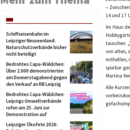
– Zwischen
14 und 17 U
Im Haus de
Schiffseisenbahn im
Hobbygärtn
Leipziger Neuseenland:
tauschen. 
Naturschutzverbände bisher
von alten,
nicht beteiligt
mithelfen, 
Bedrohtes Capa-Wäldchen:
spürbar ges
Über 2.000 demonstrierten
Martina N
am Donnerstagabend gegen
den Verkauf an RB Leipzig
Alle Kurzen
Bedrohtes Capa-Wäldchen:
vorbeizuko
Leipzigs Umweltverbände
gefachsimp
rufen am 25. Juni zur
Demonstration auf
Leipziger Ökofete 2026: