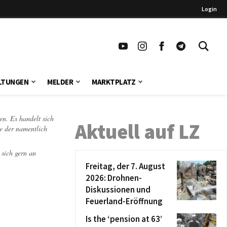
Login
LTUNGEN
MELDER
MARKTPLATZ
en. Es handelt sich
Aktuell auf LZ
te der namentlich
 sich gern an
Freitag, der 7. August
2026: Drohnen-
Diskussionen und
Feuerland-Eröffnung
Is the ‘pension at 63’