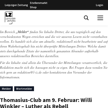
Stellenmarkt
Leipziger Zeitung
Login
Shop
Leipziger Zeitung
Im Bereich
„Melder“
finden Sie Inhalte Dritter, die uns tagtäglich auf den
verschiedensten Wegen erreichen und die wir unseren Lesern nicht vorenthalten
wollen. Es handelt sich also um aktuelle, redaktionell nicht bearbeitete und auf
ihren Wahrheitsgehalt hin nicht überprüfte Mitteilungen Dritter. Welche damit
stets durchgehende Zitate der namentlich genannten Absender außerhalb
unseres redaktionellen Bereiches darstellen.
Für die Inhalte sind allein die Übersender der Mitteilungen verantwortlich, die
Redaktion macht sich die Aussagen nicht zu eigen. Bei Fragen dazu wenden Sie
sich gern an
redaktion@l-iz.de
oder kontaktieren den Versender der
Informationen.
Melder
Wortmelder
Thomasius-Club am 9. Februar: Willi
Winkler – Luther als Rebell