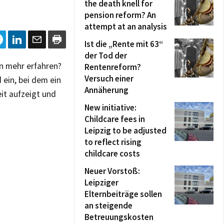
the death knell for
pension reform? An
attempt at an analysis
Ist die „Rente mit 63“
der Tod der
en mehr erfahren?
Rentenreform?
Versuch einer
 ein, bei dem ein
Annäherung
eit aufzeigt und
New initiative:
Childcare fees in
Leipzig to be adjusted
to reflect rising
childcare costs
Neuer Vorstoß:
Leipziger
Elternbeiträge sollen
an steigende
Betreuungskosten