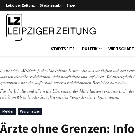
Leipziger Zeitung
Stellenmarkt
Shop
Leipziger Zeitung
STARTSEITE
POLITIK
WIRTSCHAFT
Im Bereich
„Melder“
finden Sie Inhalte Dritter, die uns tagtäglich auf den ver
also um aktuelle, redaktionell nicht bearbeitete und auf ihren Wahrheitsgehalt 
genannten Absender außerhalb unseres redaktionellen Bereiches darstellen.
Für die Inhalte sind allein die Übersender der Mitteilungen verantwortlich, di
redaktion@l-iz.de
oder kontaktieren den Versender der Informationen.
Melder
Wortmelder
Ärzte ohne Grenzen: Inf