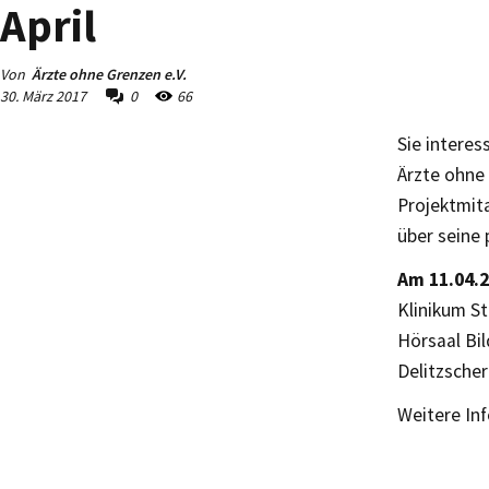
April
Von
Ärzte ohne Grenzen e.V.
30. März 2017
0
66
Sie interes
Ärzte ohne 
Projektmita
über seine 
Am 11.04.
Klinikum St
Hörsaal Bi
Delitzscher
Weitere In