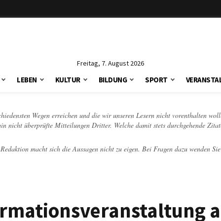
Freitag, 7. August 2026
LEBEN
KULTUR
BILDUNG
SPORT
VERANSTA
schiedensten Wegen erreichen und die wir unseren Lesern nicht vorenthalten woll
hin nicht überprüfte Mitteilungen Dritter. Welche damit stets durchgehende Zita
e Redaktion macht sich die Aussagen nicht zu eigen. Bei Fragen dazu wenden Sie
ormationsveranstaltung 