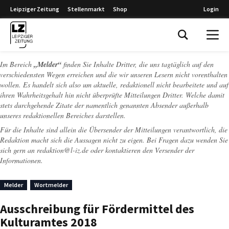
Leipziger Zeitung
Stellenmarkt
Shop
Login
Leipziger Zeitung
Im Bereich
„Melder“
finden Sie Inhalte Dritter, die uns tagtäglich auf den
verschiedensten Wegen erreichen und die wir unseren Lesern nicht vorenthalten
wollen. Es handelt sich also um aktuelle, redaktionell nicht bearbeitete und auf
ihren Wahrheitsgehalt hin nicht überprüfte Mitteilungen Dritter. Welche damit
stets durchgehende Zitate der namentlich genannten Absender außerhalb
unseres redaktionellen Bereiches darstellen.
Für die Inhalte sind allein die Übersender der Mitteilungen verantwortlich, die
Redaktion macht sich die Aussagen nicht zu eigen. Bei Fragen dazu wenden Sie
sich gern an
redaktion@l-iz.de
oder kontaktieren den Versender der
Informationen.
Melder
Wortmelder
Ausschreibung für Fördermittel des
Kulturamtes 2018